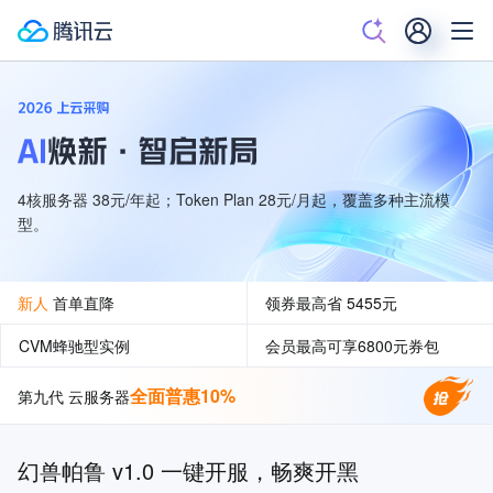
4核服务器 38元/年起；Token Plan 28元/月起，覆盖多种主流模
型。
新人
首单直降
领券最高省 5455
元
CVM蜂驰型实例
会员最高可享6800元券包
全面普惠10%
第九代 云服务器
出海优选
限时秒杀
热卖服务器
同价续费
幻兽帕鲁 v1.0 一键开服，畅爽开黑