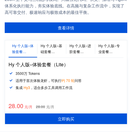
体系化执行能力，夯实体验底线。在高频与复杂工作流中，实现了
高可靠交付、极速响应与极致成本的最佳平衡。
查看详情
Hy 个人版–体
Hy 个人版–基
Hy 个人版–进
Hy 个人版–专
验套餐
础套餐
阶套餐
业套餐
（Lite）
（Standard）
（Pro）
（Max）
Hy 个人版–体验套餐（Lite）
3500万 Tokens
适用于首次体验龙虾，可执行
约 70 轮
问答
集成
Hy3
，适合
多步工具调用工作流
28
.00
元/月
28.00
元/月
立即购买