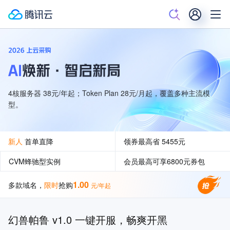
4核服务器 38元/年起；Token Plan 28元/月起，覆盖多种主流模
型。
新人
首单直降
领券最高省 5455
元
CVM蜂驰型实例
会员最高可享6800元券包
1.00
多款域名，
限时
抢购
元/年起
出海优选
限时秒杀
热卖服务器
同价续费
幻兽帕鲁 v1.0 一键开服，畅爽开黑