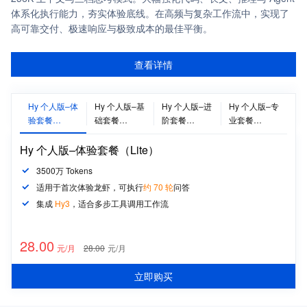
体系化执行能力，夯实体验底线。在高频与复杂工作流中，实现了
高可靠交付、极速响应与极致成本的最佳平衡。
查看详情
Hy 个人版–体
Hy 个人版–基
Hy 个人版–进
Hy 个人版–专
验套餐
础套餐
阶套餐
业套餐
（Lite）
（Standard）
（Pro）
（Max）
Hy 个人版–体验套餐（Lite）
3500万 Tokens
适用于首次体验龙虾，可执行
约 70 轮
问答
集成
Hy3
，适合
多步工具调用工作流
28
.00
元/月
28.00
元/月
立即购买