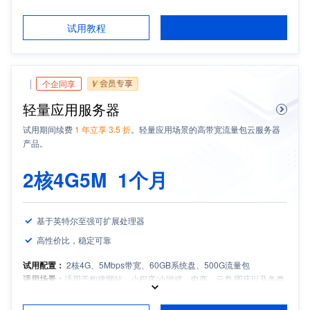
适用场景：
适用于企业官网的搭建、展示、推广等，覆盖互联网/工业/旅
游/科技等多场景
试用教程
适用人群：
中小企业和开发者
推荐产品搭配：
SSL证书、域名注册
个企同享
轻量应用服务器
试用期间续费
1 年立享 3.5 折
。轻量应用场景的高带宽流量包云服务器
产品。
2核4
G5M
1个月
基于英特尔至强可扩展处理器
高性价比，稳定可靠
试用配置：
2核4G、5Mbps带宽、60GB系统盘、500G流量包
适用场景：
适用于构建网站、小程序/小游戏、电商、云盘/图床以及各类
开发测试和学习环境等轻量应用场景
适用人群：
中小企业和
个人开发者