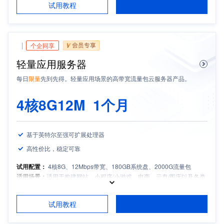
试用教程
推荐产品搭配：
轻量云硬盘、轻量云数据库
试用须知：
如需备案，请保持服务器包月时长3个月及以上且备案期间剩
余有效期大于等于1个月
个企同享
轻量应用服务器
每日
限量
先到先得
。轻量应用场景的高带宽流量包云服务器产品。
4核8G12M
1个月
基于英特尔至强可扩展处理器
高性价比，稳定可靠
试用配置：
4
核8G、12Mbps带宽、180GB系统盘、2000G流量包
适用场景：
适用于构建网站、小程序/小游戏、电商、云盘/图床以及各类
开发测试和学习环境等轻量应用场景
适用人群：
中小企业和开发者
试用教程
推荐产品搭配：
轻量云硬盘、轻量云数据库
试用须知：
如需备案，请保持服务器包月时长3个月及以上且备案期间剩