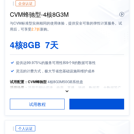
企业认证
CVM蜂驰型-4核8G3M
与CVM标准型实例相同的使用体验，提供安全可靠的弹性计算服务。试
用后，可享受
2.7折
新购。
4核8GB
7天
提供达99.975%的服务可用性和9个9的数据可靠性
灵活的计费方式，极大节省您基础设施和维护成本
试用配置：CVM蜂驰型
4核8G3M
50GB系统盘
适用场景：
适用于网站搭建、电商、直播、游戏、数据库、大数据等广
泛场景，提供基础算力服务
适用人群：
中小企业和开发者
试用教程
试用须知：
如需备案，请保持服务器包月时长3个月及以上且备案期间剩
余有效期大于等于1个月
个人认证