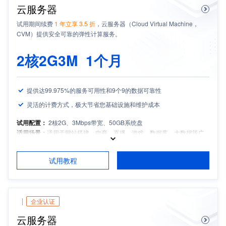
云服务器
试用期间续费
1 年立享 3.5 折
，云服务器（Cloud Virtual Machine，
CVM）提供安全可靠的弹性计算服务。
2核2G3M
1个月
提供达99.975%的服务可用性和9个9的数据可靠性
灵活的计费方式，极大节省您基础设施和维护成本
试用配置：
2核2G、3Mbps带宽、50GB系统盘
适用场景：
适用于网站搭建、电商、直播、游戏、数据库、大数据等广
泛场景，提供基础算力服务
适用人群：
中小企业
试用教程
试用须知：
如需备案，请保持服务器包月时长3个月及以上且备案期间剩
余有效期大于等于1个月
企业认证
云服务器