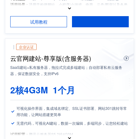
适用场景：
适用于构建网站、小程序/小游戏、电商、云盘/图床以及各类
开发测试和学习环境等轻量应用场景
适用人群：
中小企业
试用教程
推荐产品搭配：
轻量云硬盘、轻量云数据库
试用须知：
如需备案，请保持服务器包月时长3个月及以上且备案期间剩
余有效期大于等于1个月
企业认证
云官网建站-尊享版(含服务器)
SaaS建站+私有服务器，拖拉式完成多端建站；自动部署私有云服务
器，保证数据安全，支持IPv6
2核4G3M
1个月
可视化操作界面，集成域名绑定、SSL证书部署、网站301跳转等常
用功能，让网站搭建更简单
无需代码，可视化AI建站，数据一次编辑，多端同步，让您轻松建站
试用配置：
腾讯云服务器S5 2核4G3M