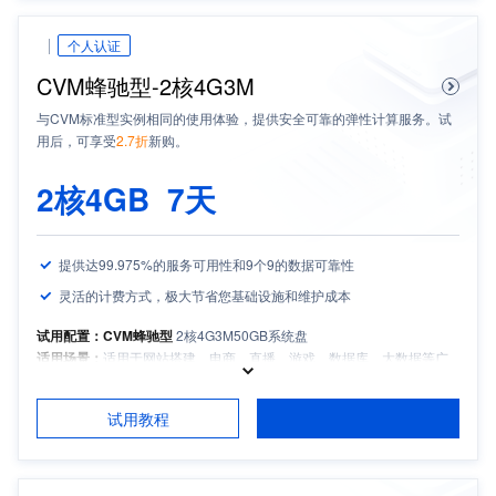
余有效期大于等于1个月
个人认证
CVM蜂驰型-2核4G3M
与CVM标准型实例相同的使用体验，提供安全可靠的弹性计算服务。试
用后，可享受
2.7折
新购。
2核4GB
7天
提供达99.975%的服务可用性和9个9的数据可靠性
灵活的计费方式，极大节省您基础设施和维护成本
试用配置：CVM蜂驰型
2核4G3M
50GB系统盘
适用场景：
适用于网站搭建、电商、直播、游戏、数据库、大数据等广
泛场景，提供基础算力服务
适用人群：
中小企业和开发者
试用教程
试用须知：
如需备案，请保持服务器包月时长3个月及以上且备案期间剩
余有效期大于等于1个月