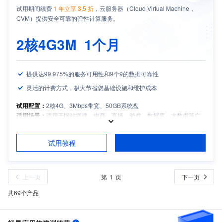
试用期间续费
1 年立享 3.5 折
，云服务器（Cloud Virtual Machine，
CVM）提供安全可靠的弹性计算服务。
2核4G3M
1个月
提供达99.975%的服务可用性和9个9的数据可靠性
灵活的计费方式，极大节省您基础设施和维护成本
试用配置：
2核4G、3Mbps带宽、50GB系统盘
适用场景：
适用于网站搭建、电商、直播、游戏、数据库、大数据等广
泛场景，提供基础算力服务
适用人群：
中小企业
试用教程
试用须知：
如需备案，请保持服务器包月时长3个月及以上且备案期间剩
余有效期大于等于1个月
上一页
1
下一页
共
69
个产品