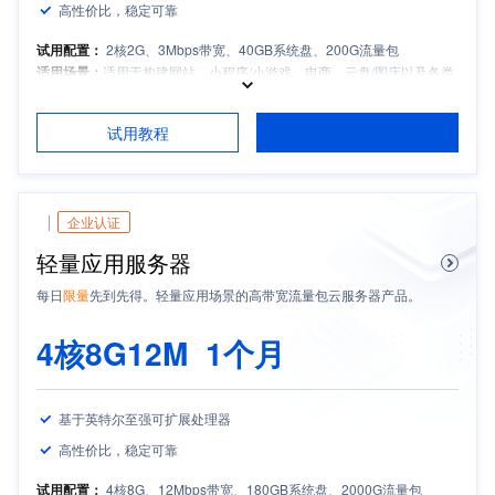
高性价比，稳定可靠
试用配置：
2核2G、3Mbps带宽、40GB系统盘、200G流量包
适用场景：
适用于构建网站、小程序/小游戏、电商、云盘/图床以及各类
开发测试和学习环境等轻量应用场景
适用人群：
中小企业和
个人开发者
试用教程
推荐产品搭配
： 轻量云硬盘
试用须知：
如需备案，请保持服务器包月时长3个月及以上且备案期间剩
余有效期大于等于1个月
企业认证
轻量应用服务器
每日
限量
先到先得
。轻量应用场景的高带宽流量包云服务器产品。
4核8G12M
1个月
基于英特尔至强可扩展处理器
高性价比，稳定可靠
试用配置：
4
核8G、12Mbps带宽、180GB系统盘、2000G流量包