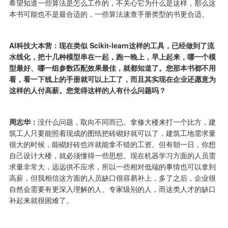
希望知道一些算法是怎么工作的，不关心它为什么是这样，那么这
本书可能也不是最合适的，一些算法速查手册类型的书更合适。
AI科技大本营：现在类似 Scikit-learn这样的工具，已经做到了流
水线化，把十几种模型串在一起，跑一晚上，早上起来，哪一个模
型最好、哪一组参数匹配效果最佳，就都知道了。您那本书都不用
看，看一下线上的手册就可以上工了，而且其实现在企业还愿意为
这样的人付高薪。您觉得这样的人有什么问题吗？
周志华：
没什么问题，取向不同而已。拿修大楼来打一个比方，建
筑工人只要能照着现成的图纸把砖砌好就可以了，建筑工地需求量
很大的时候，能砌好砖也许就能拿不错的工资。但有朝一日，你想
自己设计大楼，就必须懂得一些思想。现在机器学习方面的人员需
求量非常大，远远供不应求，所以一些相对低端的事情也可以拿到
高薪，但我相信这方面的人员缺口很容易补上，多了之后，企业很
自然会需要有更深入理解的人、专家级别的人，而这类人才的缺口
补起来就很困难了。