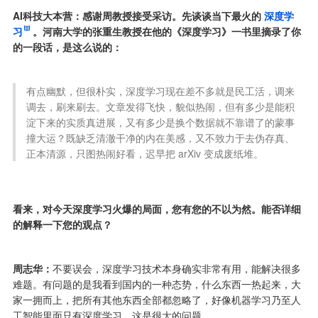
AI科技大本营：感谢周教授接受采访。先谈谈当下最火的
深度学
习
。河南大学的张重生教授在他的《深度学习》一书里摘录了你
的一段话，是这么说的：
有点幽默，但很朴实，深度学习现在差不多就是民工活，调来
调去，刷来刷去。文章发得飞快，貌似热闹，但有多少是能积
淀下来的实质真进展，又有多少是换个数据就不靠谱了的蒙事
撞大运？既缺乏清澈干净的内在美感，又不致力于去伪存真、
正本清源，只图热闹好看，迟早把 arXiv 变成废纸堆。
看来，对今天深度学习火爆的局面，您有您的不以为然。能否详细
的解释一下您的观点？
周志华：
不要误会，深度学习技术本身确实非常有用，能解决很多
难题。有问题的是我看到国内的一种态势，什么东西一热起来，大
家一拥而上，把所有其他东西全部都忽略了，好像机器学习乃至人
工智能里面只有深度学习，这是很大的问题。