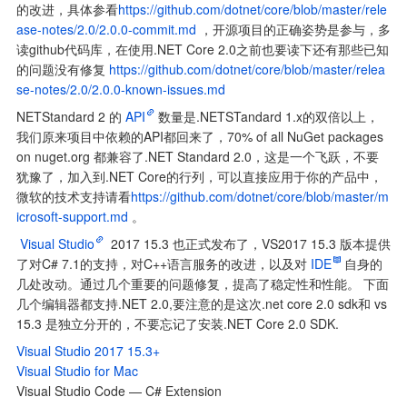
的改进，具体参看
https://github.com/dotnet/core/blob/master/rele
ase-notes/2.0/2.0.0-commit.md
 ，开源项目的正确姿势是参与，多
读github代码库，在使用.NET Core 2.0之前也要读下还有那些已知
的问题没有修复 
https://github.com/dotnet/core/blob/master/relea
se-notes/2.0/2.0.0-known-issues.md
NETStandard 2 的
API
数量是.NETSTandard 1.x的双倍以上，
我们原来项目中依赖的API都回来了，70% of all NuGet packages 
on nuget.org 都兼容了.NET Standard 2.0，这是一个飞跃，不要
犹豫了，加入到.NET Core的行列，可以直接应用于你的产品中，
微软的技术支持请看
https://github.com/dotnet/core/blob/master/m
icrosoft-support.md
 。
Visual Studio
 2017 15.3 也正式发布了，VS2017 15.3 版本提供
了对C# 7.1的支持，对C++语言服务的改进，以及对
IDE
自身的
几处改动。通过几个重要的问题修复，提高了稳定性和性能。 下面
几个编辑器都支持.NET 2.0,要注意的是这次.net core 2.0 sdk和 vs 
15.3 是独立分开的，不要忘记了安装.NET Core 2.0 SDK.
Visual Studio 2017 15.3+
Visual Studio for Mac
Visual Studio Code — C# Extension