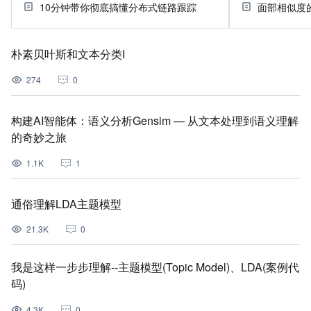
10分钟带你彻底搞懂分布式链路跟踪
面部相似度
朴素贝叶斯和文本分类I
274
0
构建AI智能体：语义分析Gensim — 从文本处理到语义理解
的奇妙之旅
1.1K
1
通俗理解LDA主题模型
21.3K
0
我是这样一步步理解--主题模型(Topic Model)、LDA(案例代
码)
4.3K
0