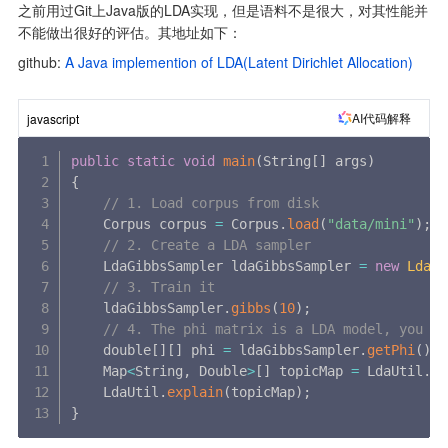
之前用过Git上Java版的LDA实现，但是语料不是很大，对其性能并
不能做出很好的评估。其地址如下：
github:
 A Java implemention of LDA(Latent Dirichlet Allocation)
AI代码解释
javascript
public
static
void
main
(
String
[
]
 args
)
{
// 1. Load corpus from disk
    Corpus corpus 
=
 Corpus
.
load
(
"data/mini"
)
;
// 2. Create a LDA sampler
    LdaGibbsSampler ldaGibbsSampler 
=
new
LdaGi
// 3. Train it
    ldaGibbsSampler
.
gibbs
(
10
)
;
// 4. The phi matrix is a LDA model, you ca
    double
[
]
[
]
 phi 
=
 ldaGibbsSampler
.
getPhi
(
)
;
    Map
<
String
,
 Double
>
[
]
 topicMap 
=
 LdaUtil
.
tr
    LdaUtil
.
explain
(
topicMap
)
;
}