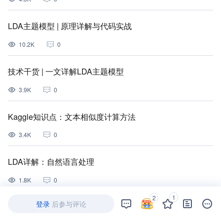
LDA主题模型 | 原理详解与代码实战
10.2K
0
技术干货 | 一文详解LDA主题模型
3.9K
0
Kaggle知识点：文本相似度计算方法
3.4K
0
LDA详解：自然语言处理
1.8K
0
1
2
登录
后参与评论
【AI in 美团】深度学习在文本领域的应用