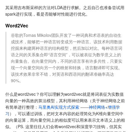
其采用吉布斯采样的方法对LDA进行求解。之后自己也准备尝试用
spark进行实现，看是否能够对性能进行优化。
Word2Vec
谷歌的Tomas Mikolov团队开发了一种词典和术语表的自动生
成技术，能够把一种语言转变成另一种语言。该技术利用数据
挖掘来构建两种语言的结构模型，然后加以对比。每种语言词
语之间的关系集合即“语言空间”，可以被表征为数学意义上的
向量集合。在向量空间内，不同的语言享有许多共性，只要实
现一个向量空间向另一个的映射和转换，语言翻译即可实现。
该技术效果非常不错，对英语和西语间的翻译准确率高达
90%。
什么是word2vec？你可以理解为word2vec就是将词表征为实数值
向量的一种高效的算法模型，其利用神经网络（关于神经网络之前
有简单进行整理：
马里奥AI实现方式探索 ——神经网络+增强学
习
），可以通过训练，把对文本内容的处理简化为K维向量空间中
的向量运算，而向量空间上的相似度可以用来表示文本语义上的相
似。（PS. 这里往往人们会将word2vec和深度学习挂钩，但其实