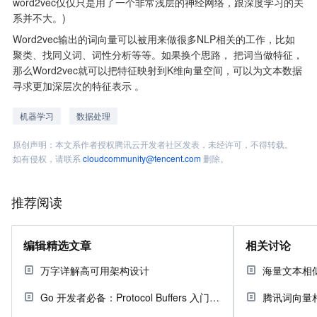
word2vec仅仅只是用了一个非常浅层的神经网络，跟深度学习的关
系并不大。)
Word2vec输出的词向量可以被用来做很多NLP相关的工作，比如
聚类、找同义词、词性分析等等。如果换个思路， 把词当做特征，
那么Word2vec就可以把特征映射到K维向量空间，可以为文本数据
寻求更加深层次的特征表示 。
机器学习
数据处理
原创声明：本文系作者授权腾讯云开发者社区发表，未经许可，不得转载。
如有侵权，请联系
cloudcommunity@tencent.com
删除。
推荐阅读
编辑精选文章
相关讨论
万字详解高可用架构设计
海量文本相
Go 开发者必备：Protocol Buffers 入门指南
腾讯词向量