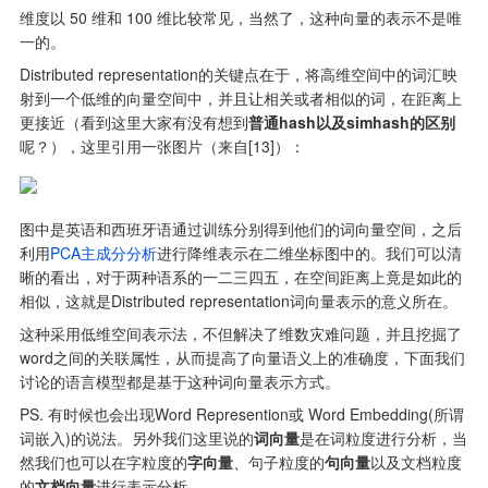
维度以 50 维和 100 维比较常见，当然了，这种向量的表示不是唯
一的。
Distributed representation的关键点在于，将高维空间中的词汇映
射到一个低维的向量空间中，并且让相关或者相似的词，在距离上
更接近（看到这里大家有没有想到
普通hash以及simhash的区别
呢？），这里引用一张图片（来自[13]）：
图中是英语和西班牙语通过训练分别得到他们的词向量空间，之后
利用
PCA主成分分析
进行降维表示在二维坐标图中的。我们可以清
晰的看出，对于两种语系的一二三四五，在空间距离上竟是如此的
相似，这就是Distributed representation词向量表示的意义所在。
这种采用低维空间表示法，不但解决了维数灾难问题，并且挖掘了
word之间的关联属性，从而提高了向量语义上的准确度，下面我们
讨论的语言模型都是基于这种词向量表示方式。
PS. 有时候也会出现Word Represention或 Word Embedding(所谓
词嵌入)的说法。另外我们这里说的
词向量
是在词粒度进行分析，当
然我们也可以在字粒度的
字向量
、句子粒度的
句向量
以及文档粒度
的
文档向量
进行表示分析。