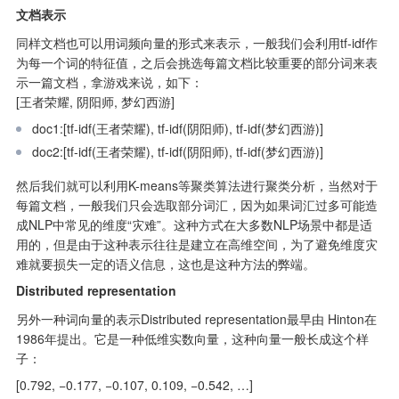
文档表示
同样文档也可以用词频向量的形式来表示，一般我们会利用tf-idf作
为每一个词的特征值，之后会挑选每篇文档比较重要的部分词来表
示一篇文档，拿游戏来说，如下：

[王者荣耀, 阴阳师, 梦幻西游]
doc1:[tf-idf(王者荣耀), tf-idf(阴阳师), tf-idf(梦幻西游)]
doc2:[tf-idf(王者荣耀), tf-idf(阴阳师), tf-idf(梦幻西游)]
然后我们就可以利用K-means等聚类算法进行聚类分析，当然对于
每篇文档，一般我们只会选取部分词汇，因为如果词汇过多可能造
成NLP中常见的维度“灾难”。这种方式在大多数NLP场景中都是适
用的，但是由于这种表示往往是建立在高维空间，为了避免维度灾
难就要损失一定的语义信息，这也是这种方法的弊端。
Distributed representation
另外一种词向量的表示Distributed representation最早由 Hinton在 
1986年提出。它是一种低维实数向量，这种向量一般长成这个样
子：
[0.792, −0.177, −0.107, 0.109, −0.542, …]