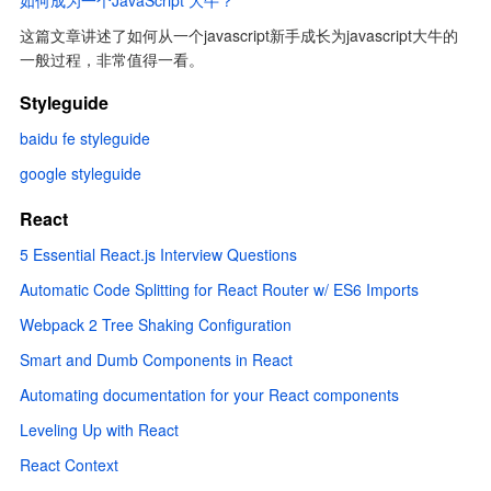
如何成为一个JavaScript 大牛？
这篇文章讲述了如何从一个javascript新手成长为javascript大牛的
一般过程，非常值得一看。
Styleguide
baidu fe styleguide
google styleguide
React
5 Essential React.js Interview Questions
Automatic Code Splitting for React Router w/ ES6 Imports
Webpack 2 Tree Shaking Configuration
Smart and Dumb Components in React
Automating documentation for your React components
Leveling Up with React
React Context