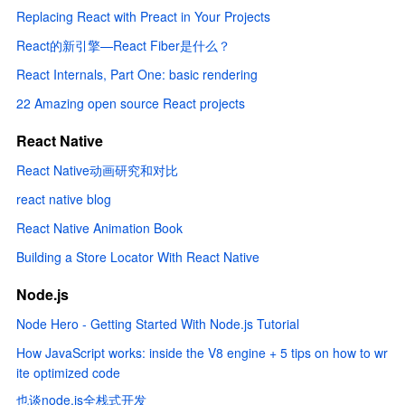
Replacing React with Preact in Your Projects
React的新引擎—React Fiber是什么？
React Internals, Part One: basic rendering
22 Amazing open source React projects
React Native
React Native动画研究和对比
react native blog
React Native Animation Book
Building a Store Locator With React Native
Node.js
Node Hero - Getting Started With Node.js Tutorial
How JavaScript works: inside the V8 engine + 5 tips on how to wr
ite optimized code
也谈node.js全栈式开发