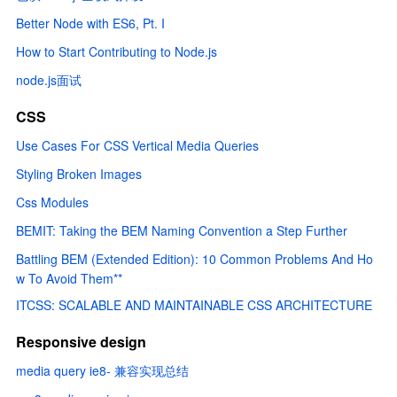
Better Node with ES6, Pt. I
How to Start Contributing to Node.js
node.js面试
CSS
Use Cases For CSS Vertical Media Queries
Styling Broken Images
Css Modules
BEMIT: Taking the BEM Naming Convention a Step Further
Battling BEM (Extended Edition): 10 Common Problems And Ho
w To Avoid Them**
ITCSS: SCALABLE AND MAINTAINABLE CSS ARCHITECTURE
Responsive design
media query ie8- 兼容实现总结