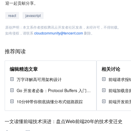
迎一起贡献分享。
react
javascript
原创声明：本文系作者授权腾讯云开发者社区发表，未经许可，不得转载。
如有侵权，请联系
cloudcommunity@tencent.com
删除。
推荐阅读
编辑精选文章
相关讨论
万字详解高可用架构设计
前端请求报
Go 开发者必备：Protocol Buffers 入门指南
前端加载音
10分钟带你彻底搞懂分布式链路跟踪
前端开发前
一文读懂前端技术演进：盘点Web前端20年的技术变迁史