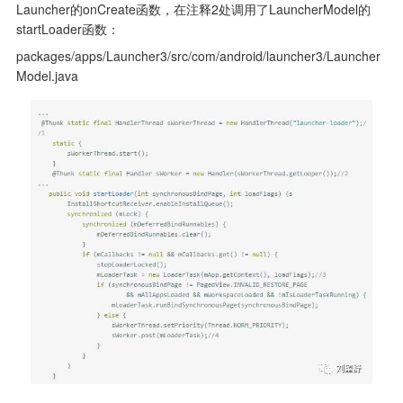
Launcher的onCreate函数，在注释2处调用了LauncherModel的
startLoader函数：
packages/apps/Launcher3/src/com/android/launcher3/Launcher