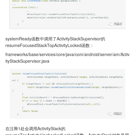
systemReady函数中调用了ActivityStackSupervisor的
resumeFocusedStackTopActivityLocked函数：
frameworks/base/services/core/java/com/android/server/am/Activ
ityStackSupervisor.java
在注释1处会调用ActivityStack的
resumeTopActivityUncheckedLocked函数，ActivityStack对象是用