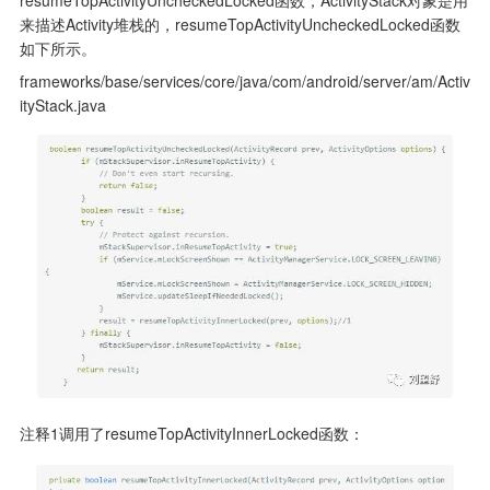
来描述Activity堆栈的，resumeTopActivityUncheckedLocked函数
如下所示。
frameworks/base/services/core/java/com/android/server/am/Activ
ityStack.java
注释1调用了resumeTopActivityInnerLocked函数：