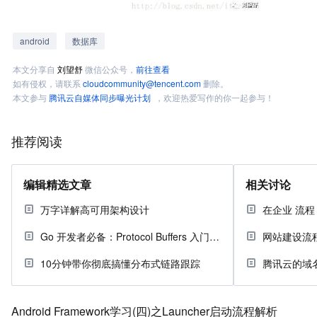
android
数据库
本文分享自
刘望舒
微信公众号，
前往查看
如有侵权，请联系
cloudcommunity@tencent.com
删除。
本文参与
腾讯云自媒体同步曝光计划
，欢迎热爱写作的你一起参与！
推荐阅读
编辑精选文章
相关讨论
万字详解高可用架构设计
Go 开发者必备：Protocol Buffers 入门指南
网站建设流
10分钟带你彻底搞懂分布式链路跟踪
腾讯云的域
Android Framework学习(四)之Launcher启动流程解析