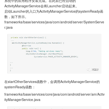
系统中的应用程序安装完成。在此前已经启动的
ActivityManagerService会将Launcher启动起来。

启动Launcher的入口为ActivityManagerService的systemReady函
数，如下所示。

frameworks/base/services/java/com/android/server/SystemServe
r.java
在startOtherServices函数中，会调用ActivityManagerService的
systemReady函数：
frameworks/base/services/core/java/com/android/server/am/Activ
ityManagerService.java