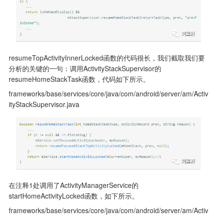
resumeTopActivityInnerLocked函数的代码很长，我们截取我们要
分析的关键的一句：调用ActivityStackSupervisor的
resumeHomeStackTask函数，代码如下所示。
frameworks/base/services/core/java/com/android/server/am/Activ
ityStackSupervisor.java
在注释1处调用了ActivityManagerService的
startHomeActivityLocked函数，如下所示。
frameworks/base/services/core/java/com/android/server/am/Activ