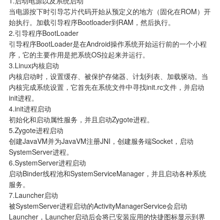
1.启动电源以及系统启动

当电源按下时引导芯片代码开始从预定义的地方（固化在ROM）开
始执行。加载引导程序Bootloader到RAM，然后执行。

2.引导程序BootLoader

引导程序BootLoader是在Android操作系统开始运行前的一个小程
序，它的主要作用是把系统OS拉起来并运行。

3.Linux内核启动

内核启动时，设置缓存、被保护存储器、计划列表、加载驱动。当
内核完成系统设置，它首先在系统文件中寻找init.rc文件，并启动
init进程。

4.init进程启动

初始化和启动属性服务，并且启动Zygote进程。

5.Zygote进程启动

创建JavaVM并为JavaVM注册JNI，创建服务端Socket，启动
SystemServer进程。

6.SystemServer进程启动

启动Binder线程池和SystemServiceManager，并且启动各种系统
服务。

7.Launcher启动

被SystemServer进程启动的ActivityManagerService会启动
Launcher，Launcher启动后会将已安装应用的快捷图标显示到界