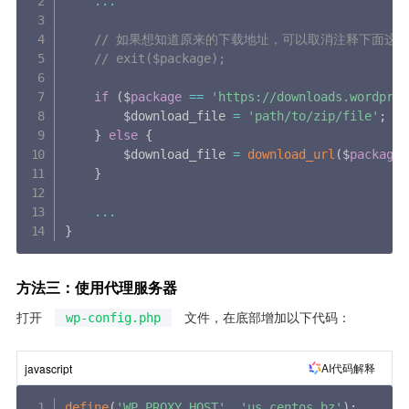
...
// 如果想知道原来的下载地址，可以取消注释下面这
// exit($package);
if
(
$
package
==
'https://downloads.wordpres
		$download_file 
=
'path/to/zip/file'
;
}
else
{
		$download_file 
=
download_url
(
$
package
)
}
...
}
方法三：使用代理服务器
打开 
 文件，在底部增加以下代码：
wp-config.php
AI代码解释
javascript
define
(
'WP_PROXY_HOST'
,
'us.centos.bz'
)
;