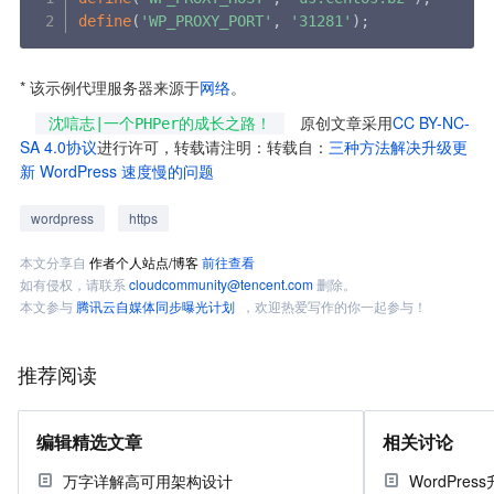
define
(
'WP_PROXY_PORT'
,
'31281'
)
;
* 该示例代理服务器来源于
网络
。
 原创文章采用
CC BY-NC-
沈唁志|一个PHPer的成长之路！
SA 4.0协议
进行许可，转载请注明：转载自：
三种方法解决升级更
新 WordPress 速度慢的问题
wordpress
https
本文分享自
作者个人站点/博客
前往查看
如有侵权，请联系
cloudcommunity@tencent.com
删除。
本文参与
腾讯云自媒体同步曝光计划
，欢迎热爱写作的你一起参与！
推荐阅读
编辑精选文章
相关讨论
万字详解高可用架构设计
WordPre