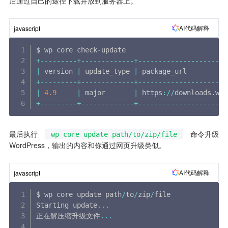
后通过自己的途径下载并放到服务器上。
AI代码解释
javascript
$ wp core check
-
+
--
--
--
--
-
+
--
--
--
--
--
--
-
+
--
--
--
--
--
--
--
--
--
--
--
|
 version 
|
 update_type 
|
 package_url          
+
--
--
--
--
-
+
--
--
--
--
--
--
-
+
--
--
--
--
--
--
--
--
--
--
--
|
4.9
|
 major       
|
 https
:
/
/
downloads
.
wor
+
--
--
--
--
-
+
--
--
--
--
--
--
-
+
--
--
--
--
--
--
--
--
--
--
--
最后执行 
 命令升级 
wp core update path/to/zip/file
WordPress，输出的内容和你通过网页升级类似。
AI代码解释
javascript
$ wp core update path
/
to
/
zip
/
file

Starting update
...
正在解压缩升级文件
...
...