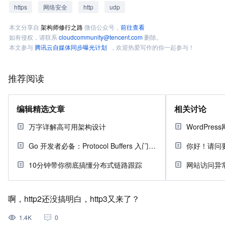
https
网络安全
http
udp
本文分享自
架构师修行之路
微信公众号，
前往查看
如有侵权，请联系
cloudcommunity@tencent.com
删除。
本文参与
腾讯云自媒体同步曝光计划
，欢迎热爱写作的你一起参与！
推荐阅读
编辑精选文章
相关讨论
万字详解高可用架构设计
Go 开发者必备：Protocol Buffers 入门指南
你好！请问
10分钟带你彻底搞懂分布式链路跟踪
啊，http2还没搞明白，http3又来了？
1.4K
0