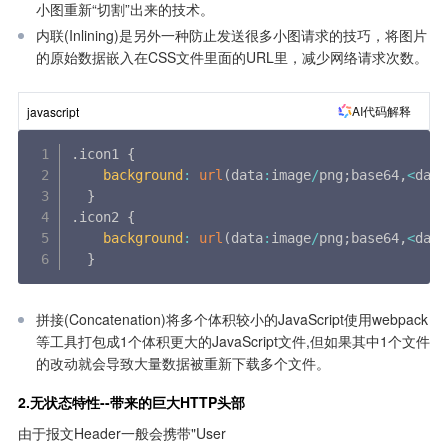
小图重新“切割”出来的技术。
内联(Inlining)是另外一种防止发送很多小图请求的技巧，将图片
的原始数据嵌入在CSS文件里面的URL里，减少网络请求次数。
AI代码解释
javascript
.
icon1 
{
background
:
url
(
data
:
image
/
png
;
base64
,
<
data
}
.
icon2 
{
background
:
url
(
data
:
image
/
png
;
base64
,
<
data
}
拼接(Concatenation)将多个体积较小的JavaScript使用webpack
等工具打包成1个体积更大的JavaScript文件,但如果其中1个文件
的改动就会导致大量数据被重新下载多个文件。
2.无状态特性--带来的巨大HTTP头部
由于报文Header一般会携带"User 