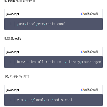
8. redis配置文件位置
AI代码解释
javascript
/
usr
/
local
/
etc
/
redis
.
conf
9.卸载redis
AI代码解释
javascript
brew uninstall redis rm 
~
/
Library
/
LaunchAgents
/
10.允许远程访问
AI代码解释
javascript
vim 
/
usr
/
local
/
etc
/
redis
.
conf