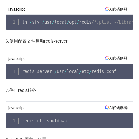
AI代码解释
javascript
ln 
-
sfv 
/
usr
/
local
/
opt
/
redis
/*.plist ~/Library/
6.使用配置文件启动redis-server
AI代码解释
javascript
redis
-
server 
/
usr
/
local
/
etc
/
redis
.
conf
7.停止redis服务
AI代码解释
javascript
redis
-
cli shutdown