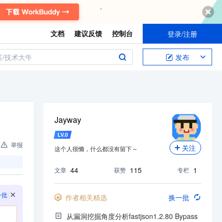
文档
建议反馈
控制台
登录/注册
案/技术大牛
发布
Jayway
LV.
0
举报
关注
这个人很懒，什么都没有留下～
44
115
1
文章
获赞
专栏
一批
作者相关精选
换一批
从漏洞挖掘角度分析fastjson1.2.80 Bypass