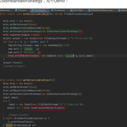
tdInstantiatorStrategy，写个Demo：