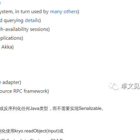
化任何Java类型，而不需要实现Serializable。
化使用kryo.readObject(input)或