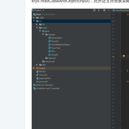
kryo.readClassAndObject(input)，此外还支持替换策略S