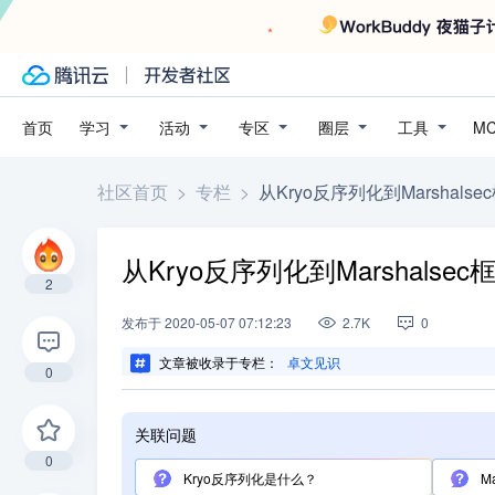
学习
活动
专区
圈层
工具
首页
M
社区首页
>
专栏
>
从Kryo反序列化到Marshals
从Kryo反序列化到Marshalse
2
发布
于
2020-05-07 07:12:23
2.7K
0
文章被收录于专栏：
卓文见识
0
关联问题
0
Kryo反序列化是什么？
M