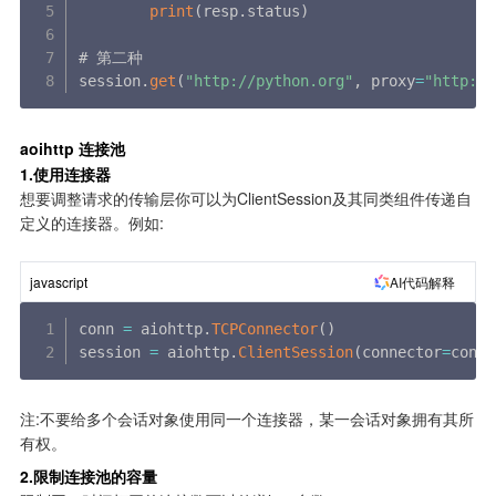
print
(
resp
.
status
)
# 第二种

session
.
get
(
"http://python.org"
,
 proxy
=
"http://
aoihttp 连接池
1.使用连接器
想要调整请求的传输层你可以为ClientSession及其同类组件传递自
定义的连接器。例如:
AI代码解释
javascript
conn 
=
 aiohttp
.
TCPConnector
(
)
session 
=
 aiohttp
.
ClientSession
(
connector
=
conn
)
注:不要给多个会话对象使用同一个连接器，某一会话对象拥有其所
有权。
2.限制连接池的容量