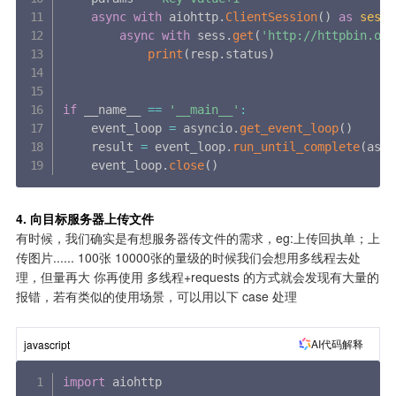
async
with
 aiohttp
.
ClientSession
(
)
as
sess
:
async
with
 sess
.
get
(
'http://httpbin.org
print
(
resp
.
status
)
if
 __name__ 
==
'__main__'
:
    event_loop 
=
 asyncio
.
get_event_loop
(
)
    result 
=
 event_loop
.
run_until_complete
(
asyn
    event_loop
.
close
(
)
4. 向目标服务器上传文件
有时候，我们确实是有想服务器传文件的需求，eg:上传回执单；上
传图片...... 100张 10000张的量级的时候我们会想用多线程去处
理，但量再大 你再使用 多线程+requests 的方式就会发现有大量的
报错，若有类似的使用场景，可以用以下 case 处理
AI代码解释
javascript
import
 aiohttp
