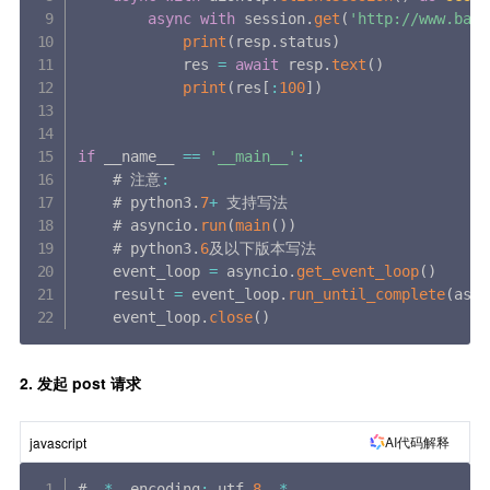
async
with
 session
.
get
(
'http://www.baid
print
(
resp
.
status
)
            res 
=
await
 resp
.
text
(
)
print
(
res
[
:
100
]
)
if
 __name__ 
==
'__main__'
:
    # 注意
:
    # python3
.
7
+
 支持写法

    # asyncio
.
run
(
main
(
)
)
    # python3
.
6
及以下版本写法

    event_loop 
=
 asyncio
.
get_event_loop
(
)
    result 
=
 event_loop
.
run_until_complete
(
asyn
    event_loop
.
close
(
)
2. 发起 post 请求
AI代码解释
javascript
# 
-
*
-
 encoding
:
 utf
-
8
-
*
-