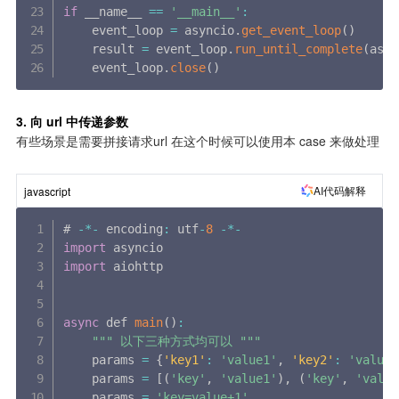
if
 __name__ 
==
'__main__'
:
    event_loop 
=
 asyncio
.
get_event_loop
(
)
    result 
=
 event_loop
.
run_until_complete
(
asyn
    event_loop
.
close
(
)
3. 向 url 中传递参数
有些场景是需要拼接请求url 在这个时候可以使用本 case 来做处理
AI代码解释
javascript
# 
-
*
-
 encoding
:
 utf
-
8
-
*
-
import
import
 aiohttp

async
 def 
main
(
)
:
""
" 以下三种方式均可以 "
""
    params 
=
{
'key1'
:
'value1'
,
'key2'
:
'value2
    params 
=
[
(
'key'
,
'value1'
)
,
(
'key'
,
'value
    params 
=
'key=value+1'