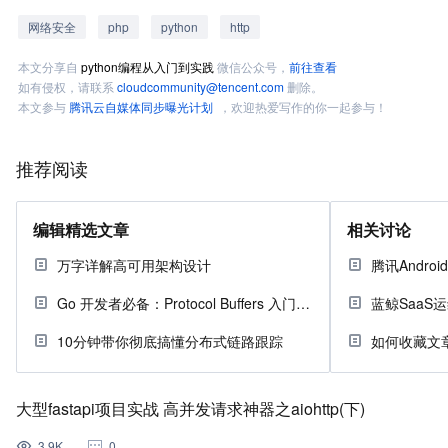
网络安全
php
python
http
本文分享自
python编程从入门到实践
微信公众号，
前往查看
如有侵权，请联系
cloudcommunity@tencent.com
删除。
本文参与
腾讯云自媒体同步曝光计划
，欢迎热爱写作的你一起参与！
推荐阅读
编辑精选文章
相关讨论
万字详解高可用架构设计
Go 开发者必备：Protocol Buffers 入门指南
10分钟带你彻底搞懂分布式链路跟踪
如何收藏文
大型fastapi项目实战 高并发请求神器之aiohttp(下)
3.9K
0