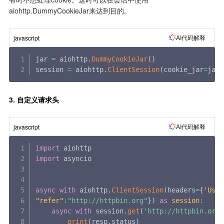
aiohttp.DummyCookieJar来达到目的。
AI代码解释
javascript
jar 
=
 aiohttp
.
DummyCookieJar
(
)
session 
=
 aiohttp
.
ClientSession
(
cookie_jar
=
jar
)
3. 自定义请求头
AI代码解释
javascript
import
import
 asyncio

async
with
 aiohttp
.
ClientSession
(
headers
=
{
'User
"refer"
:
"http://httpbin.org"
}
)
as
session
:
async
with
 session
.
get
(
'http://httpbin.org/
print
(
resp
.
status
)