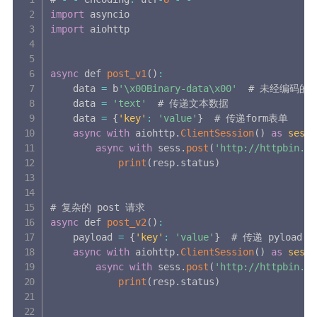
import
import
 aiohttp

async
 def 
post_v1
(
)
:
    data 
=
 b
'\x00Binary-data\x00'
  # 未经编码的数
    data 
=
'text'
  # 传递文本数据

    data 
=
{
'key'
:
'value'
}
  # 传递form表单

async
with
 aiohttp
.
ClientSession
(
)
as
sess
:
async
with
 sess
.
post
(
'http://httpbin.or
print
(
resp
.
status
)
async
 def 
post_v2
(
)
:
    payload 
=
{
'key'
:
'value'
}
  # 传递 pyload

async
with
 aiohttp
.
ClientSession
(
)
as
sess
:
async
with
 sess
.
post
(
'http://httpbin.or
print
(
resp
.
status
)