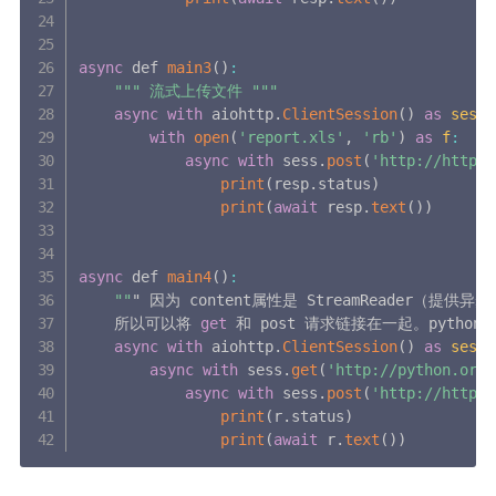
async
 def 
main3
(
)
:
""
" 流式上传文件 "
""
async
with
 aiohttp
.
ClientSession
(
)
as
sess
:
with
open
(
'report.xls'
,
'rb'
)
as
f
:
async
with
 sess
.
post
(
'http://httpbi
print
(
resp
.
status
)
print
(
await
 resp
.
text
(
)
)
async
 def 
main4
(
)
:
""
" 因为 content属性是 StreamReader（提供
    所以可以将 
get
 和 post 请求链接在一起。python3
async
with
 aiohttp
.
ClientSession
(
)
as
sess
:
async
with
 sess
.
get
(
'http://python.org'
async
with
 sess
.
post
(
'http://httpbi
print
(
r
.
status
)
print
(
await
 r
.
text
(
)
)