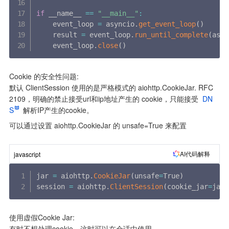
if
 __name__ 
==
"__main__"
:
    event_loop 
=
 asyncio
.
get_event_loop
(
)
    result 
=
 event_loop
.
run_until_complete
(
asyn
    event_loop
.
close
(
)
Cookie 的安全性问题:

默认 ClientSession 使用的是严格模式的 aiohttp.CookieJar. RFC 
2109，明确的禁止接受url和ip地址产生的 cookie，只能接受 
DN
S
 解析IP产生的cookie。
可以通过设置 aiohttp.CookieJar 的 unsafe=True 来配置
AI代码解释
javascript
jar 
=
 aiohttp
.
CookieJar
(
unsafe
=
True
)
session 
=
 aiohttp
.
ClientSession
(
cookie_jar
=
jar
)
使用虚假Cookie Jar:

有时不想处理cookie。这时可以在会话中使用