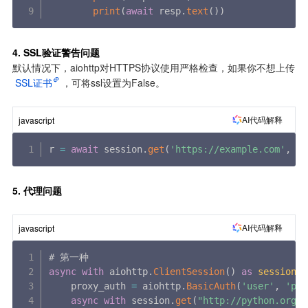
print
(
await
 resp
.
text
(
)
)
4. SSL验证警告问题
默认情况下，aiohttp对HTTPS协议使用严格检查，如果你不想上传
SSL证书
，可将ssl设置为False。
AI代码解释
javascript
r 
=
await
 session
.
get
(
'https://example.com'
,
 ss
5. 代理问题
AI代码解释
javascript
async
with
 aiohttp
.
ClientSession
(
)
as
session
:
    proxy_auth 
=
 aiohttp
.
BasicAuth
(
'user'
,
'pas
async
with
 session
.
get
(
"http://python.org"
,