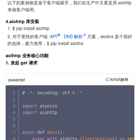
以下的案例都是基于客户端展开，我们在生产中主要是用 aiohttp 
来做客户端用。
4.aiohttp 库安装
$ pip install aiohttp
对于更快的客户端 
API
DNS 解析
方案，aiodns 是个很好
的选择，极力推荐，$ pip install aiodns
aoihttp 业务核心功能
1. 发起 get 请求
AI代码解释
javascript
# 
-
*
-
 encoding
:
 utf
-
8
-
*
-
import
import
 aiohttp

async
 def 
main
(
)
:
async
with
 aiohttp
.
ClientSession
(
)
as
sessi