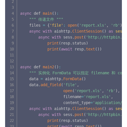
async
 def 
main
(
)
:
""
" 传递文件 "
""
    files 
=
{
'file'
:
open
(
'report.xls'
,
'rb'
)
}
async
with
 aiohttp
.
ClientSession
(
)
as
sess
:
async
with
 sess
.
post
(
'http://httpbin.or
print
(
resp
.
status
)
print
(
await
 resp
.
text
(
)
)
async
 def 
main2
(
)
:
""
" 实例化 FormData 可以指定 filename 和 conte
    data 
=
 aiohttp
.
FormData
(
)
    data
.
add_field
(
'file'
,
open
(
'report.xls'
,
'rb'
)
,
                   filename
=
'report.xls'
,
                   content_type
=
'application/vn
async
with
 aiohttp
.
ClientSession
(
)
as
sess
:
async
with
 sess
.
post
(
'http://httpbin.or
print
(
resp
.
status
)
print
(
await
 resp
.
text
(
)
)