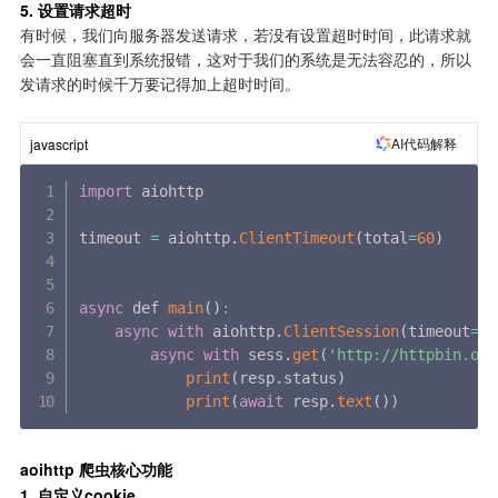
5. 设置请求超时
有时候，我们向服务器发送请求，若没有设置超时时间，此请求就
会一直阻塞直到系统报错，这对于我们的系统是无法容忍的，所以
发请求的时候千万要记得加上超时时间。
AI代码解释
javascript
import
 aiohttp

timeout 
=
 aiohttp
.
ClientTimeout
(
total
=
60
)
async
 def 
main
(
)
:
async
with
 aiohttp
.
ClientSession
(
timeout
=
ti
async
with
 sess
.
get
(
'http://httpbin.org
print
(
resp
.
status
)
print
(
await
 resp
.
text
(
)
)
aoihttp 爬虫核心功能
1. 自定义cookie