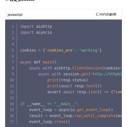
AI代码解释
javascript
import
import
 asyncio

cookies 
=
{
'cookies_are'
:
'working'
}
async
 def 
main
(
)
:
async
with
 aiohttp
.
ClientSession
(
cookies
=
co
async
with
 session
.
get
(
'http://httpbin.
print
(
resp
.
status
)
print
(
await
 resp
.
text
(
)
)
            assert 
await
 resp
.
json
(
)
==
{
"cooki
if
 __name__ 
==
"__main__"
:
    event_loop 
=
 asyncio
.
get_event_loop
(
)
    result 
=
 event_loop
.
run_until_complete
(
asyn
    event_loop
.
close
(
)