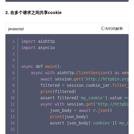
2. 在多个请求之间共享cookie
AI代码解释
javascript
import
import
 asyncio

async
 def 
main
(
)
:
async
with
 aiohttp
.
ClientSession
(
)
as
sessi
await
 session
.
get
(
'http://httpbin.org/c
        filtered 
=
 session
.
cookie_jar
.
filter_co
print
(
filtered
)
        assert filtered
[
'my_cookie'
]
.
value 
==
'
async
with
 session
.
get
(
'http://httpbin.
            json_body 
=
await
 r
.
json
(
)
print
(
json_body
)
            assert json_body
[
'cookies'
]
[
'my_coo