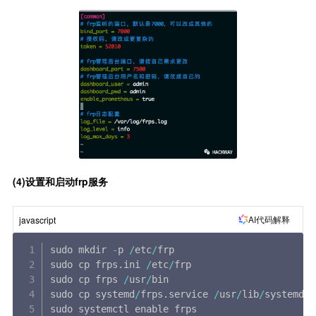
(4)设置和启动frp服务
AI代码解释
javascript
sudo mkdir 
-
p 
/
etc
/
frp

sudo cp frps
.
ini 
/
etc
/
frp

sudo cp frps 
/
usr
/
bin

sudo cp systemd
/
frps
.
service 
/
usr
/
lib
/
systemd
/
s
sudo systemctl enable frps
