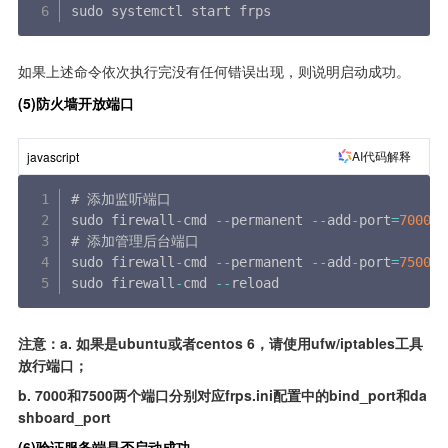
sudo systemctl start frps
如果上述命令依次执行完没有任何错误出现，则说明启动成功。
(5)防火墙开放端口
AI代码解释
javascript
# 添加监听端口

sudo firewall
-
cmd 
--
permanent 
--
add
-
port
=
7000
/
t
# 添加管理后台端口

sudo firewall
-
cmd 
--
permanent 
--
add
-
port
=
7500
/
t
sudo firewall
-
cmd 
--
reload
注意：a. 如果是ubuntu或者centos 6，请使用ufw/iptables工具
放行端口；
b. 7000和7500两个端口分别对应frps.ini配置中的bind_port和da
shboard_port
(6)验证服务端是否启动成功