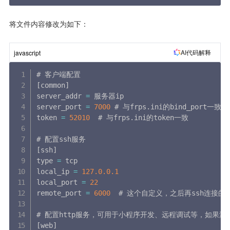
将文件内容修改为如下：
AI代码解释
javascript
[
common
]
server_addr 
=
 服务器ip

server_port 
=
7000
 # 与frps
.
ini的bind_port一致

token 
=
52010
  # 与frps
.
ini的token一致

[
ssh
]
type 
=
 tcp

local_ip 
=
127.0
.0
.1
local_port 
=
22
remote_port 
=
6000
  # 这个自定义，之后再ssh连接的
[
web
]