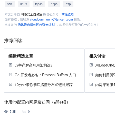
ssh
linux
tcp/ip
https
http
本文分享自
网络安全自修室
微信公众号，
前往查看
如有侵权，请联系
cloudcommunity@tencent.com
删除。
本文参与
腾讯云自媒体同步曝光计划
，欢迎热爱写作的你一起参与！
推荐阅读
编辑精选文章
相关讨论
万字详解高可用架构设计
用EdgeO
Go 开发者必备：Protocol Buffers 入门指南
如何利用腾
10分钟带你彻底搞懂分布式链路跟踪
内网穿透服
使用frp配置内网穿透访问（超详细）
5.3K
0