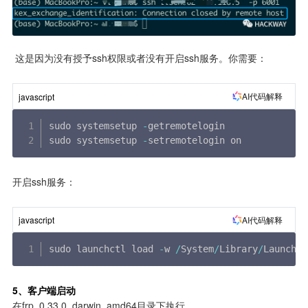
 这是因为没有授予ssh权限或者没有开启ssh服务。你需要：
AI代码解释
javascript
sudo systemsetup 
-
getremotelogin

sudo systemsetup 
-
setremotelogin on
开启ssh服务：
AI代码解释
javascript
sudo launchctl load 
-
w 
/
System
/
Library
/
LaunchDa
5、客户端启动
在frp_0.33.0_darwin_amd64目录下执行