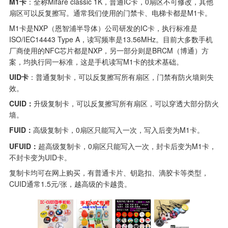
M1卡
：全称Mifare classic 1K，普通IC卡，0扇区不可修改，其他
扇区可以反复擦写。通常我们使用的门禁卡、电梯卡都是M1卡。
M1卡是NXP（恩智浦半导体）公司研发的IC卡，执行标准是
ISO/IEC14443 Type A，读写频率是13.56MHz。目前大多数手机
厂商使用的NFC芯片都是NXP，另一部分则是BRCM（博通）方
案，均执行同一标准，这是手机读写M1卡的技术基础。
UID卡
：普通复制卡，可以反复擦写所有扇区，门禁有防火墙则失
效。
CUID：
升级复制卡，可以反复擦写所有扇区，可以穿透大部分防火
墙。
FUID：
高级复制卡，0扇区只能写入一次，写入后变为M1卡。
UFUID：
超高级复制卡，0扇区只能写入一次，封卡后变为M1卡，
不封卡变为UID卡。
复制卡均可在网上购买，有普通卡片、钥匙扣、滴胶卡等类型，
CUID通常1.5元/张，越高级的卡越贵。