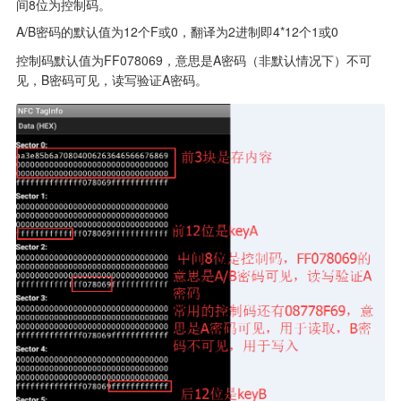
间8位为控制码。
A/B密码的默认值为12个F或0，翻译为2进制即4*12个1或0
控制码默认值为FF078069，意思是A密码（非默认情况下）不可
见，B密码可见，读写验证A密码。