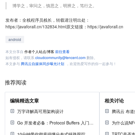
 博学之，审问之，慎思之，明辨之，笃行之。
发布者：全栈程序员栈长，转载请注明出处：
https://javaforall.cn/132834.html原文链接：https://javaforall.cn
android
本文分享自
作者个人站点/博客
前往查看
如有侵权，请联系
cloudcommunity@tencent.com
删除。
本文参与
腾讯云自媒体同步曝光计划
，欢迎热爱写作的你一起参与！
推荐阅读
编辑精选文章
相关讨论
万字详解高可用架构设计
腾讯云 布道
Go 开发者必备：Protocol Buffers 入门指南
为什么说NF
10分钟带你彻底搞懂分布式链路跟踪
TRTC是否