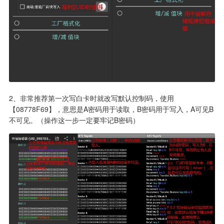
2、非常推荐第一次写白卡时就改写默认控制码，使用
【08778F69】，意思是A密码用于读取，B密码用于写入，A可见B
不可见。（操作这一步一定要牢记B密码）