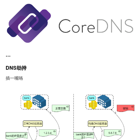
…
DNS劫持
插一嘴咯
