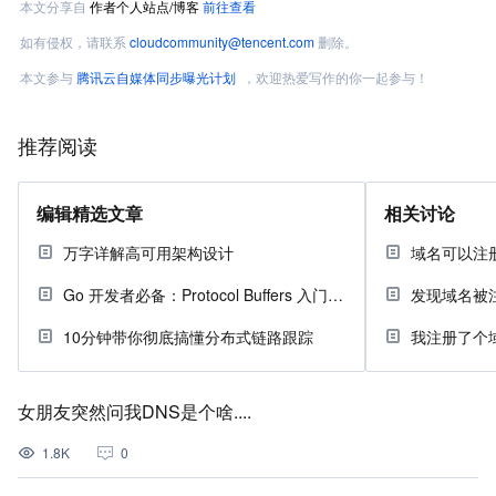
本文分享自
作者个人站点/博客
前往查看
如有侵权，请联系
cloudcommunity@tencent.com
删除。
本文参与
腾讯云自媒体同步曝光计划
，欢迎热爱写作的你一起参与！
推荐阅读
编辑精选文章
相关讨论
万字详解高可用架构设计
域名可以注
Go 开发者必备：Protocol Buffers 入门指南
发现域名被
10分钟带你彻底搞懂分布式链路跟踪
我注册了个
女朋友突然问我DNS是个啥....
1.8K
0