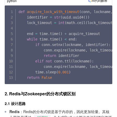
AI代码解释
python
def
acquire_lock_with_timeout
(
conn
,
 lockname
,
 a
    identifier 
=
str
(
uuid
.
uuid4
(
)
)
    lock_timeout 
=
int
(
math
.
ceil
(
lock_timeout
)
)
    end 
=
 time
.
time
(
)
+
 acquire_timeout

while
 time
.
time
(
)
<
 end
:
if
 conn
.
setnx
(
lockname
,
 identifier
)
:
            conn
.
expire
(
lockname
,
 lock_timeout
)
return
 identifier

elif
not
 conn
.
ttl
(
lockname
)
:
            conn
.
expire
(
lockname
,
 lock_timeout
)
        time
.
sleep
(
0.001
)
return
False
2. Redis与Zookeeper的分布式锁区别
2.1 设计思路
Redis
：Redis的分布式锁是基于内存的，因此更加轻量。其核