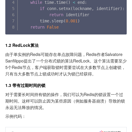
while
 time
.
time
(
)
<
 end
:
if
 conn
.
setnx
(
lockname
,
 identifier
)
:
return
 identifier

        time
.
sleep
(
0.001
)
return
False
1.2 RedLock算法
由于单实例的Redis可能存在单点故障问题，Redis作者Salvatore 
Sanfilippo提出了一个分布式锁的算法RedLock。这个算法需要至少
5个Redis节点，客户端获取锁时需要尝试在大多数节点上创建锁，
只有当大多数节点上锁成功时才认为锁已经获得。
1.3 带有过期时间的锁
对于需要长时间持有锁的操作，我们可以为Redis的锁设置一个过
期时间。这样可以防止因为某些原因（例如服务器崩溃）导致的锁
永远无法释放的情况。
示例代码：