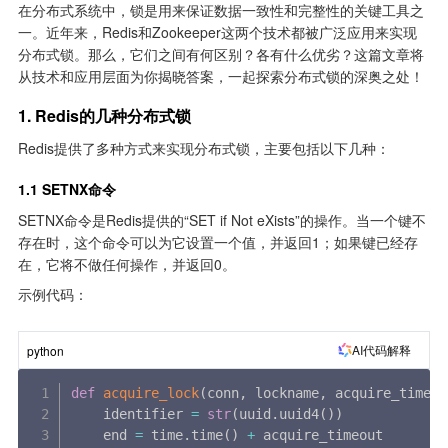
在分布式系统中，锁是用来保证数据一致性和完整性的关键工具之
一。近年来，Redis和Zookeeper这两个技术都被广泛应用来实现
分布式锁。那么，它们之间有何区别？各有什么优劣？这篇文章将
从技术和应用层面为你揭晓答案，一起探索分布式锁的深奥之处！
1. Redis的几种分布式锁
Redis提供了多种方式来实现分布式锁，主要包括以下几种：
1.1 SETNX命令
SETNX命令是Redis提供的“SET if Not eXists”的操作。当一个键不
存在时，这个命令可以为它设置一个值，并返回1；如果键已经存
在，它将不做任何操作，并返回0。
示例代码：
AI代码解释
python
def
acquire_lock
(
conn
,
 lockname
,
 acquire_timeou
    identifier 
=
str
(
uuid
.
uuid4
(
)
)
    end 
=
 time
.
time
(
)
+
 acquire_timeout
