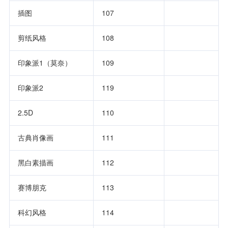
插图           
107         
剪纸风格       
108         
印象派1（莫奈）
109         
印象派2        
119         
2.5D           
110         
古典肖像画     
111         
黑白素描画     
112         
赛博朋克       
113         
科幻风格       
114         