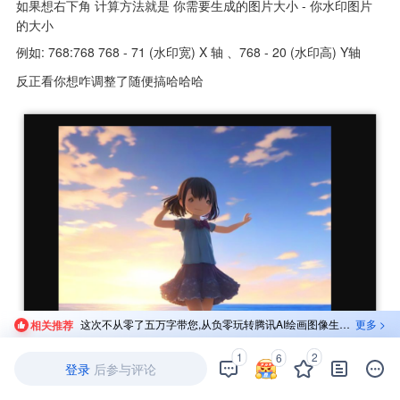
如果想右下角 计算方法就是 你需要生成的图片大小 - 你水印图片
的大小 
例如: 768:768 768 - 71 (水印宽) X 轴 、768 - 20 (水印高) Y轴 
反正看你想咋调整了随便搞哈哈哈
这次不从零了五万字带您,从负零玩转腾讯AI绘画图像生成搭建前后端分离项目
更多 >
相关推荐
1
2
6
登录
后参与评论