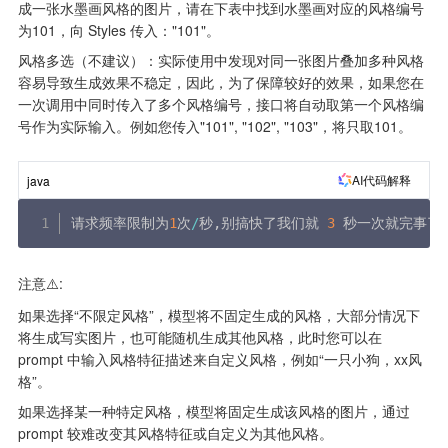
成一张水墨画风格的图片，请在下表中找到水墨画对应的风格编号
为101，向 Styles 传入："101"。
风格多选（不建议）：实际使用中发现对同一张图片叠加多种风格
容易导致生成效果不稳定，因此，为了保障较好的效果，如果您在
一次调用中同时传入了多个风格编号，接口将自动取第一个风格编
号作为实际输入。例如您传入"101", "102", "103"，将只取101。
AI代码解释
java
请求频率限制为
1
次
/
秒
,
别搞快了我们就 
3
 秒一次就完事了
注意⚠️: 
如果选择“不限定风格”，模型将不固定生成的风格，大部分情况下
将生成写实图片，也可能随机生成其他风格，此时您可以在 
prompt 中输入风格特征描述来自定义风格，例如“一只小狗，xx风
格”。
如果选择某一种特定风格，模型将固定生成该风格的图片，通过 
prompt 较难改变其风格特征或自定义为其他风格。