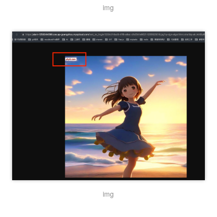
img
img