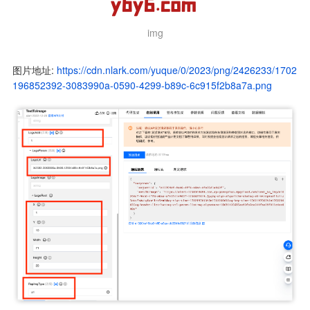
img
图片地址: 
https://cdn.nlark.com/yuque/0/2023/png/2426233/1702
196852392-3083990a-0590-4299-b89c-6c915f2b8a7a.png