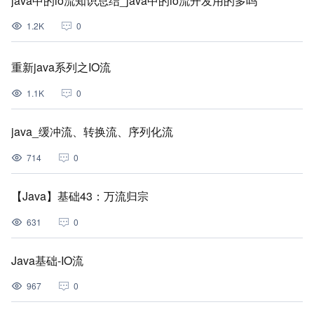
java中的io流知识总结_java中的io流开发用的多吗
1.2K
0
重新java系列之IO流
1.1K
0
java_缓冲流、转换流、序列化流
714
0
【Java】基础43：万流归宗
631
0
Java基础-IO流
967
0