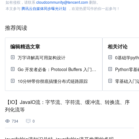
如有侵权，请联系
cloudcommunity@tencent.com
删除。
本文参与
腾讯云自媒体同步曝光计划
，欢迎热爱写作的你一起参与！
推荐阅读
编辑精选文章
相关讨论
万字详解高可用架构设计
0基础学pyt
Go 开发者必备：Protocol Buffers 入门指南
Python
10分钟带你彻底搞懂分布式链路跟踪
零基础入门
【IO】JavaIO流：字节流、字符流、缓冲流、转换流、序
列化流等
734
0