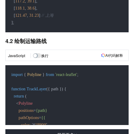
  [
117.2
, 
39.1
],

  [
118.1
, 
38.6
],

  [
121.47
, 
31.23
] 
// 上海
];
4.2 绘制运输路线
AI代码解释
JavaScript
换行
import
 { 
Polyline
 } 
from
'react-leaflet'
;

function
TrackLayer
(
{ path }
) {

return
 (

<
Polyline
positions
=
{path}
pathOptions
=
{{
color:
 '#
1890ff
',

weight:
4
,
