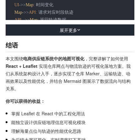
UI
->>
Map
: 时间变化

Map
->>
API
: 请求对应时段轨迹

API
-->>
Map
: 返回轨迹数据

Map
->>
Map
: 重绘轨迹
展开更多
结语
本文围绕
电商供应链系统中的地图可视化
，完整讲解了如何使用
React + Leaflet
实现仓库网点与物流轨迹的可视化落地方案。我
们从系统架构设计入手，逐步实现了仓库 Marker、运输轨迹、动
画效果以及性能优化，并结合 Mermaid 图展示了数据流向与结构
关系。
你可以获得的收益：
掌握 Leaflet 在 React 中的工程化用法
能独立设计供应链地理信息可视化模块
理解海量点位与轨迹的性能优化思路
为后续大屏可视化、实时调度打下基础