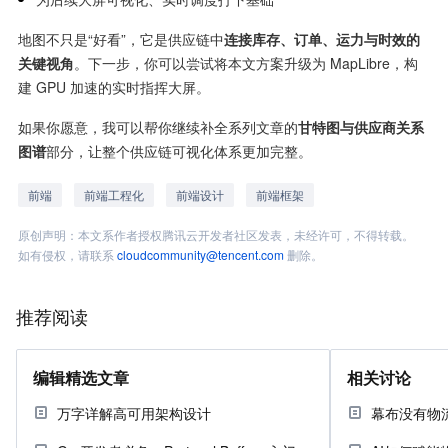
地图不只是“好看”，它是供应链中
连接库存、订单、运力与时效的
关键视角
。下一步，你可以尝试将本文方案升级为 MapLibre，构
建 GPU 加速的实时指挥大屏。
如果你愿意，我可以帮你继续补全系列文章的
甘特图与供应商关系
图谱
部分，让整个供应链可视化体系更加完整。
前端
前端工程化
前端设计
前端框架
原创声明：本文系作者授权腾讯云开发者社区发表，未经许可，不得转载。
如有侵权，请联系
cloudcommunity@tencent.com
删除。
推荐阅读
编辑精选文章
相关讨论
万字详解高可用架构设计
幕布没有物