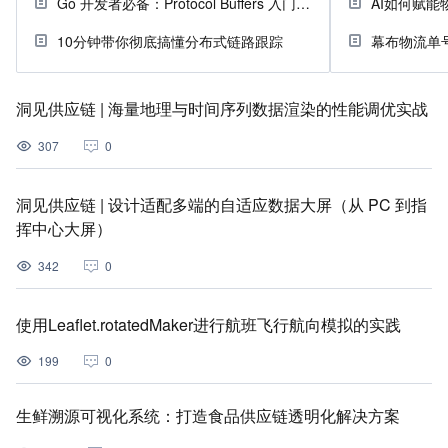
Go 开发者必备：Protocol Buffers 入门指南
AI如何赋能
10分钟带你彻底搞懂分布式链路跟踪
幕布物流单
洞见供应链 | 海量地理与时间序列数据渲染的性能调优实战
307
0
洞见供应链 | 设计适配多端的自适应数据大屏（从 PC 到指
挥中心大屏）
342
0
使用Leaflet.rotatedMaker进行航班飞行航向模拟的实践
199
0
生鲜溯源可视化系统：打造食品供应链透明化解决方案