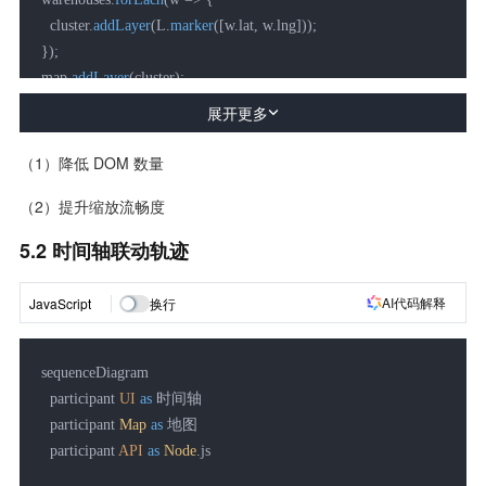
  cluster.
addLayer
(L.
marker
([w.
lat
, w.
lng
]));

});

map.
addLayer
(cluster);
展开更多
（1）降低 DOM 数量
（2）提升缩放流畅度
5.2 时间轴联动轨迹
AI代码解释
JavaScript
换行
sequenceDiagram

  participant 
UI
as
 时间轴

  participant 
Map
as
 地图

  participant 
API
as
Node
.
js