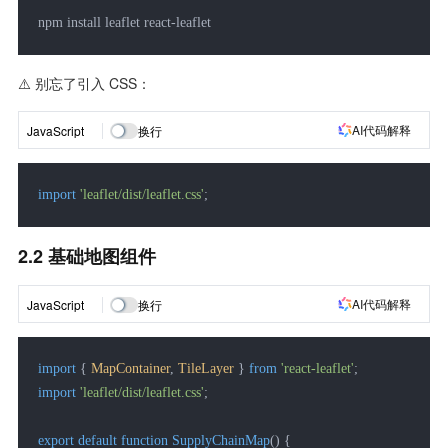
npm install leaflet react-leaflet
⚠️ 别忘了引入 CSS：
AI代码解释
JavaScript
换行
import
'leaflet/dist/leaflet.css'
;
2.2 基础地图组件
AI代码解释
JavaScript
换行
import
 { 
MapContainer
, 
TileLayer
 } 
from
'react-leaflet'
import
'leaflet/dist/leaflet.css'
;

export
default
function
SupplyChainMap
(
) {
