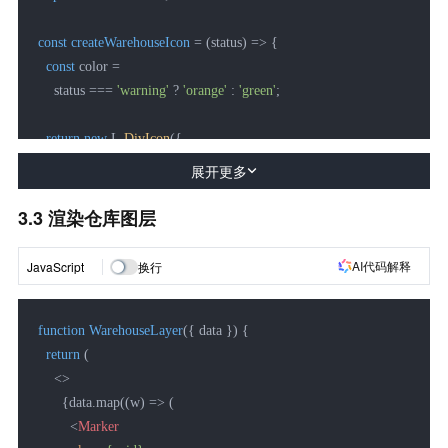
];
const
createWarehouseIcon
 = (
status
) => {

const
 color =

    status === 
'warning'
 ? 
'orange'
 : 
'green'
;

return
new
 L.
DivIcon
({

html
: 
`<div style="

展开更多
      width:16px;height:16px;

      background:
${color}
;

3.3 渲染仓库图层
      border-radius:50%;

      border:2px solid white;">

AI代码解释
JavaScript
换行
    </div>`
,

className
: 
''
function
WarehouseLayer
(
{ data }
) {

  });

return
 (

};
<>
      {data.map((w) => (

<
Marker