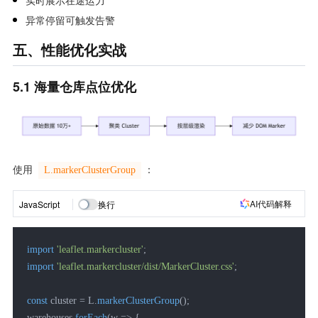
return
 (

异常停留可触发告警
<
Marker
position
=
{path[index]}
 />
  );

五、性能优化实战
}
5.1 海量仓库点位优化
使用
：
L.markerClusterGroup
AI代码解释
JavaScript
换行
import
'leaflet.markercluster'
import
'leaflet.markercluster/dist/MarkerCluster.css'
;

const
 cluster = L.
markerClusterGroup
();

warehouses.
forEach
(
w
 =>
 {
