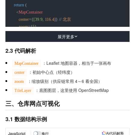
return
 (

<
MapContainer
center
=
{[39.9,
116.4
]} // 
北京
zoom
=
{5}
style
=
{{
height:
 '
100vh
', 
width:
 '
100
%' }}

展开更多
    >
<
TileLayer
2.3 代码解析
url
=
"https://{s}.tile.openstreetmap.org/{z}/{x}/{y}.png"
：Leaflet 地图容器，相当于一张画布
      />
MapContainer
</
MapContainer
>
：初始中心点（经纬度）
center
  );

：缩放级别（供应链常用 4～6 看全国）
zoom
}
：底图图层，这里使用 OpenStreetMap
TileLayer
三、仓库网点可视化
3.1 数据结构示例
AI代码解释
JavaScript
换行