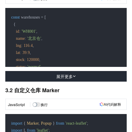
const
 warehouses = [

  {

id
: 
'WH001'
,

name
: 
'北京仓'
,

lng
: 
116.4
,

lat
: 
39.9
,

stock
: 
120000
,

status
: 
'normal'
  },

展开更多
  {

id
: 
'WH002'
,

3.2 自定义仓库 Marker
name
: 
'上海仓'
,

lng
: 
121.47
,

AI代码解释
JavaScript
换行
lat
: 
31.23
,

stock
: 
98000
,

import
 { 
Marker
, 
Popup
 } 
from
'react-leaflet'
status
: 
'warning'
import
 L 
from
'leaflet'
;

  }
