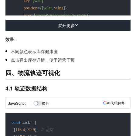
key
=
{w.id}
position
=
{[w.lat,
w.lng
]}

icon
=
{createWarehouseIcon(w.status)}
        >
展开更多
<
Popup
>
<
strong
>
{w.name}
</
strong
>
<
br
 />
效果
：
            库存：{w.stock}

不同颜色表示库存健康度
</
Popup
>
点击弹出库存详情，便于运营干预
</
Marker
>
      ))}

四、物流轨迹可视化
</>
  );

4.1 轨迹数据结构
}
AI代码解释
JavaScript
换行
const
 track = [

  [
116.4
, 
39.9
],   
// 北京