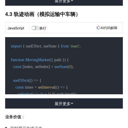
展开更多
dashArray:
 '
6
'

      }}

4.3 轨迹动画（模拟运输中车辆）
    />
  );

AI代码解释
JavaScript
换行
}
import
 { useEffect, useState } 
from
'react'
;

function
MovingMarker
(
{ path }
) {

const
 [index, setIndex] = 
useState
(
0
);

useEffect
(
() =>
 {

const
 timer = 
setInterval
(
() =>
 {

setIndex
(
i
 =>
 (i + 
1
) % path.
length
);

    }, 
800
);

展开更多
return
() =>
clearInterval
(timer);

  }, []);

业务价值
：
实时展示在途运力