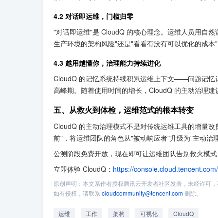
4.2 对话即运维，门槛归零
"对话即运维"是 CloudQ 的核心理念。运维人员用
生产环境的架构风险"还是"看看有没有可以优化的成本"，
4.3 越用越懂你，治理能力持续进化
CloudQ 的记忆系统持续积累运维上下文——问题记
高峰期。随着使用时间的增长，CloudQ 的主动治理
五、从救火到体检，运维范式的根本转变
CloudQ 的主动治理模式不是对传统运维工具的增量
前"，将运维团队的角色从"被动响应者"升级为"主动治理
公测阶段免费开放，现在即可让运维团队告别救火模式
立即体验 CloudQ：
https://console.cloud.tencent.com
原创声明：本文系作者授权腾讯云开发者社区发表，未经许可，
如有侵权，请联系
cloudcommunity@tencent.com
删除。
运维
工作
架构
可视化
CloudQ