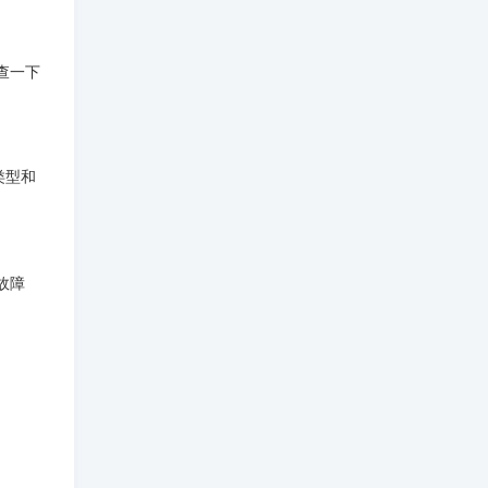
检查一下
类型和
故障