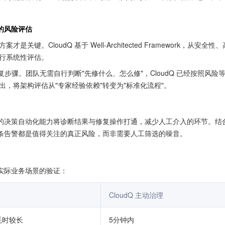
 驱动的风险评估
CloudQ 基于 Well-Architected Framework，从安全性
行系统性评估。
修复步骤。团队无需自行判断"先修什么、怎么修"，CloudQ 已经按照风险
，将架构评估从"专家经验依赖"转变为"标准化流程"。
Q 的决策自动化能力将诊断结果与修复操作打通，减少人工介入的环节。结
每一条告警都是值得关注的真正风险，而非需要人工筛选的噪音。
自实际业务场景的验证：
CloudQ 主动治理
耗时较长
5分钟内