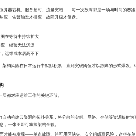
服务器宕机、服务超时、流量突增——每一次故障都是一场与时间的赛跑
响应，告警触发才排查，故障升级才复盘。
范围在等待中持续扩大
排查，经验无法沉淀
守，运维成本居高不下
架构风险在日常运行中默默积累，直到突破阈值才以故障的形式爆发。Clo
构
每一层都对应运维工作的关键环节。
化能力自动构建云资源的拓扑关系，将分散的实例、网络、存储等资源映射为
息，一张图即可掌握架构全貌。
面才能被发现——单点故障、跨可用区缺失、安全组级联风险，这些在单