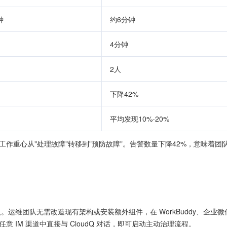
钟
约6分钟
4分钟
2人
下降42%
平均发现10%-20%
作重心从"处理故障"转移到"预防故障"。告警数量下降42%，意味着团
入。运维团队无需改造现有架构或安装额外组件，在 WorkBuddy、企业
 等任意 IM 渠道中直接与 CloudQ 对话，即可启动主动治理流程。