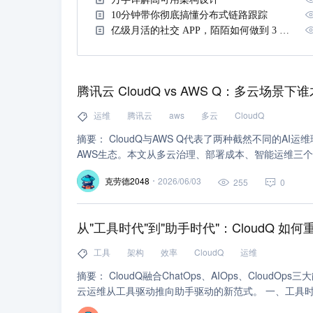
10分钟带你彻底搞懂分布式链路跟踪
亿级月活的社交 APP，陌陌如何做到 3 分钟定位故障？
腾讯云 CloudQ vs AWS Q：多云场景下
运维
腾讯云
aws
多云
CloudQ
摘要： CloudQ与AWS Q代表了两种截然不同的AI
AWS生态。本文从多云治理、部署成本、智能运维三
克劳德2048
2026/06/03
255
0
从"工具时代"到"助手时代"：CloudQ 
工具
架构
效率
CloudQ
运维
摘要： CloudQ融合ChatOps、AIOps、Clo
云运维从工具驱动推向助手驱动的新范式。 一、工具