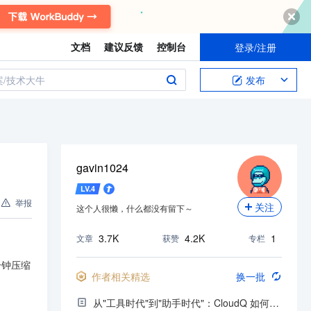
关注我，不错过每一次更新。
文档
建议反馈
控制台
登录/注册
案/技术大牛
发布
gavin1024
LV.
4
举报
关注
这个人很懒，什么都没有留下～
3.7K
4.2K
1
文章
获赞
专栏
分钟压缩
作者相关精选
换一批
从"工具时代"到"助手时代"：CloudQ 如何重新定义云运维体验