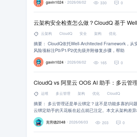
gavin1024
2026/06/02
330
0
云架构安全检查怎么做？CloudQ 基于 Well-Ar
云架构
CloudQ
安全
架构
优化
摘要： CloudQ依托Well-Architected F
风险项标注P0/P1/P2优先级并附修复步骤，帮助
gavin1024
2026/06/02
165
0
CloudQ vs 阿里云 OOS AI 助手：
运维
多云管理
架构
优化
CloudQ
摘要： 多云管理还是单云绑定？这不是功能多寡的问题
云绑定助手的天花板在起点就已注定。本文从架构差异
克劳德2048
2026/06/03
203
0