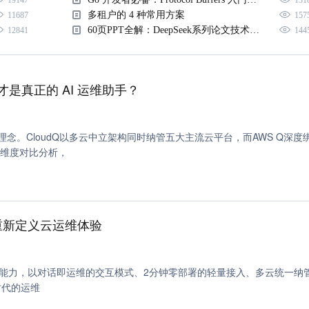
19147
131
多租户的 4 种常用方案
11687
157
60页PPT全解：DeepSeek系列论文技术要点整理
12841
144
谁才是真正的 AI 运维助手？
运维理念。CloudQ以多云中立架构同时纳管五大主流云平台，而AWS Q深度
个维度对比分析，
如何重新定义云运维体验
udOps三大能力，以对话即运维的交互模式、2分钟零部署的轻量接入、多云统一纳
时代的运维