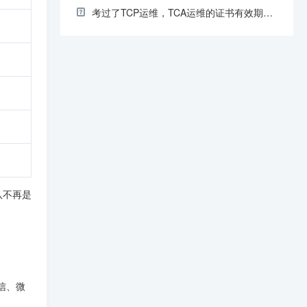
考过了TCP运维，TCA运维的证书有效期未顺延，正常吗？
队不再是
微信、微