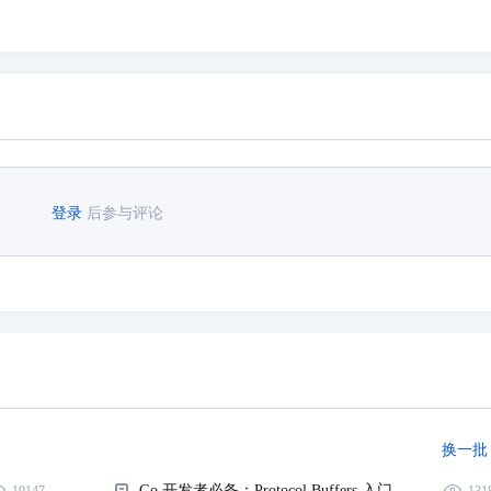
登录
后参与评论
换一批
Go 开发者必备：Protocol Buffers 入门指南