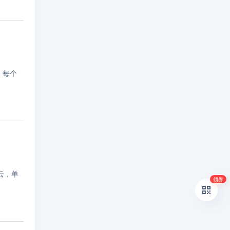
构，每个
云，单
领券