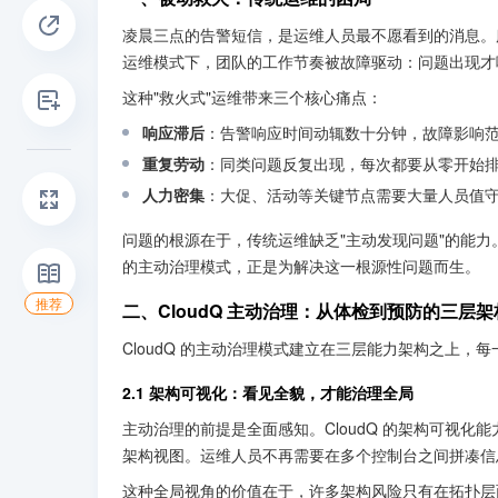
凌晨三点的告警短信，是运维人员最不愿看到的消息。
运维模式下，团队的工作节奏被故障驱动：问题出现才
这种"救火式"运维带来三个核心痛点：
响应滞后
：告警响应时间动辄数十分钟，故障影响
重复劳动
：同类问题反复出现，每次都要从零开始
人力密集
：大促、活动等关键节点需要大量人员值
问题的根源在于，传统运维缺乏"主动发现问题"的能力。
的主动治理模式，正是为解决这一根源性问题而生。
推荐
二、CloudQ 主动治理：从体检到预防的三层架
CloudQ 的主动治理模式建立在三层能力架构之上，
2.1 架构可视化：看见全貌，才能治理全局
主动治理的前提是全面感知。CloudQ 的架构可视
架构视图。运维人员不再需要在多个控制台之间拼凑信
这种全局视角的价值在于，许多架构风险只有在拓扑层