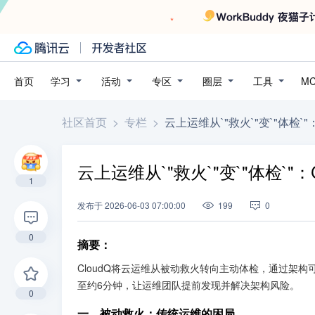
学习
活动
专区
圈层
工具
首页
M
社区首页
>
专栏
>
云上运维从`"救火`"变`"体检`
云上运维从`"救火`"变`"体检`"
1
发布
于
2026-06-03 07:00:00
199
0
0
摘要
：
CloudQ将云运维从被动救火转向主动体检，通过架构
至约6分钟，让运维团队提前发现并解决架构风险。
0
一、被动救火：传统运维的困局