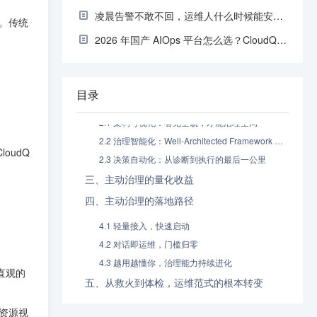
凌晨告警不敢不回，运维人什么时候能安心睡觉？CloudQ 手机运维方案
。传统
2026 年国产 AIOps 平台怎么选？CloudQ、嘉为蓝鲸、骞云 SmartCMP 横评
摘要：
一、被动救火：传统运维的困局
目录
二、CloudQ 主动治理：从体检到预防的三层架构
2.1 架构可视化：看见全貌，才能治理全局
2.2 治理智能化：Well-Architected Framework 驱动的风险评估
udQ 
2.3 决策自动化：从诊断到执行的最后一公里
三、主动治理的量化收益
四、主动治理的落地路径
4.1 轻量接入，快速启动
4.2 对话即运维，门槛归零
4.3 越用越懂你，治理能力持续进化
直观的
五、从救火到体检，运维范式的根本转变
资源视