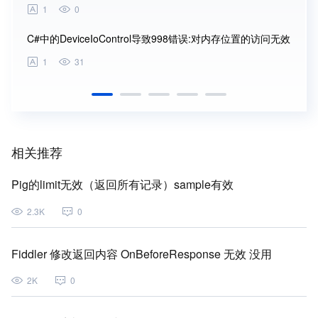
1
0
3
C#中的DeviceIoControl导致998错误:对内存位置的访问无效
XAM
1
31
1
相关推荐
Pig的limit无效（返回所有记录）sample有效
2.3K
0
Fiddler 修改返回内容 OnBeforeResponse 无效 没用
2K
0