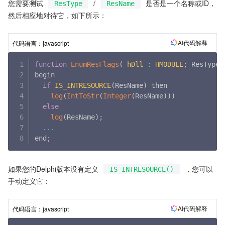
您需要测试
/
是否是一个名称或ID，
ResType
ResName
然后相应地对待它，如下所示：
AI代码解释
代码语言：
javascript
function
EnumResFlags
(
hDll
:
HMODULE
;
 ResType
,
begin

if
IS_INTRESOURCE
(
ResName
)
 then

log
(
IntToStr
(
Integer
(
ResName
)
)
)
else
log
(
ResName
)
;
...
end
;
如果您的Delphi版本没有定义
，您可以
IS_INTRESOURCE()
手动定义它：
AI代码解释
代码语言：
javascript