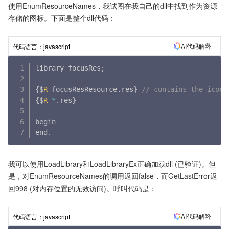
使用EnumResourceNames，我试图在我自己的dll中找到作为资源
存储的图标。下面是整个dll代码：
AI代码解释
代码语言：
javascript
library focusRes
;
{
$
R
 focusResResource
.
res
}
// contains the icons
{
$
R
*
.
res
}
begin

end
.
我可以使用LoadLibrary和LoadLibraryEx正确加载dll (已验证)。但
是，对EnumResourceNames的调用返回false，而GetLastError返
回998 (对内存位置的无效访问)。呼叫代码是：
AI代码解释
代码语言：
javascript