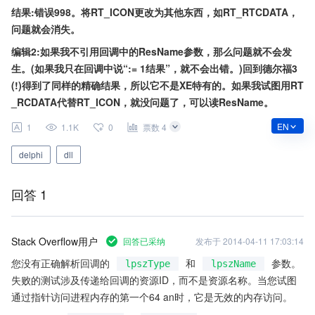
结果:错误998。将RT_ICON更改为其他东西，如RT_RTCDATA，
问题就会消失。
编辑2:如果我不引用回调中的ResName参数，那么问题就不会发
生。(如果我只在回调中说“:= 1结果”，就不会出错。)回到德尔福3 
(!)得到了同样的精确结果，所以它不是XE特有的。如果我试图用RT
_RCDATA代替RT_ICON，就没问题了，可以读ResName。
EN
1
1.1K
0
票数 4
delphi
dll
回答 1
Stack Overflow用户
回答已采纳
发布于
2014-04-11 17:03:14
您没有正确解析回调的
和
参数。
lpszType
lpszName
失败的测试涉及传递给回调的资源ID，而不是资源名称。当您试图
通过指针访问进程内存的第一个64 an时，它是无效的内存访问。