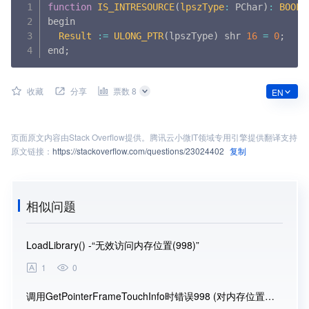
function
IS_INTRESOURCE
(
lpszType
:
 PChar
)
:
BOOL
;
begin

Result
:
=
ULONG_PTR
(
lpszType
)
 shr 
16
=
0
;
end
;
收藏
分享
票数 8
EN
页面原文内容由
Stack Overflow
提供。腾讯云小微IT领域专用引擎提供翻译支持
原文链接：
https://stackoverflow.com/questions/23024402
复制
相似问题
LoadLibrary() -“无效访问内存位置(998)”
1
0
1
调用GetPointerFrameTouchInfo时错误998 (对内存位置的无效访问)
Win