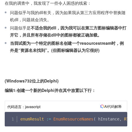
在我的调查中，我发现了一些令人困惑的线索：
问题似乎与我的dll有关，因为如果我从第三方应用程序中替换随
机dll，问题就会消失。
问题似乎是
不适合我的dll，因为我可以在第三方图标编辑器中打
开它，并且所有存储在dll中的图标都被正确加载。
当我试图为一个特定的图标名创建一个resourcestream时，例
外是“资源名未找到”。(但图标编辑器认为它很好)
(Windows732位上的Delphi)
编辑1:创建一个新的Delphi并在其中放置以下行：
AI代码解释
代码语言：
javascript
enumResult
:
=
EnumResourceNames
(
 hInstance
,
RT_