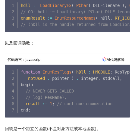
hdll
:
=
LoadLibraryEx
(
PChar
(
 DLLFilename 
)
,
0
,
// OR: hdll := LoadLibrary( PChar( DLLFilename 
enumResult
:
=
EnumResourceNames
(
 hDll
,
RT_ICON
,
// (hDll is the handle returned from LoadLibrar
以及回调函数：
AI代码解释
代码语言：
javascript
function
EnumResFlags
(
hDll
:
HMODULE
;
 ResType
,
notUsed
:
 pointer
)
:
 integer
;
 stdcall
;
begin

// NEVER GETS CALLED
// log( ResName);
result
:
=
1
;
// continue enumeration
end
;
回调是一个独立的函数(不是对象方法或本地函数)。