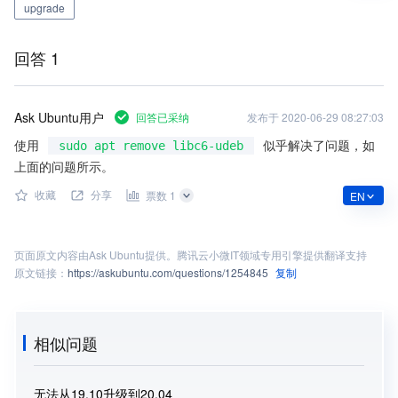
upgrade
回答 1
Ask Ubuntu用户
回答已采纳
发布于
2020-06-29 08:27:03
使用
似乎解决了问题，如
sudo apt remove libc6-udeb
上面的问题所示。
收藏
分享
票数 1
EN
页面原文内容由
Ask Ubuntu
提供。腾讯云小微IT领域专用引擎提供翻译支持
原文链接：
https://askubuntu.com/questions/1254845
复制
相似问题
无法从19.10升级到20.04
Kub