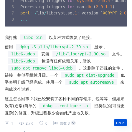
Processing triggers 
for
systemd
(
245.4
-
4ubuntu3
Processing triggers 
for
 man
-
db
(
2.9
.1
-
1
)
...
perl
:
/
lib
/
libcrypt
.
so
.
1
:
 version `
XCRYPT_2
.0
' 
...
我打赌
以某种方式恢复了链接。
libc-bin
使用
显示，
dpkg -S /lib/libcrypt-2.30.so
安装
文件。
libc6-udeb
/lib/libcrypt-2.30.so
包没有任何依赖关系，所以
libc6-udeb
。这删除了违规的文件，
sudo apt remove libc6-udeb
链接，并似乎继续升级。一个
似
sudo apt dist-upgrade
乎表明升级已经完成。使用一个
来
sudo apt autoremove
完成这个过程。
这是怎么回事？我已经安装了各种不同的存储库、包等等，但如果
没有(通常)简单的
或类似的(可能更
dpkg --configure -a
复杂)的修复，升级过程很少会如此严重地失败。
EN
1
2.7K
0
票数 3