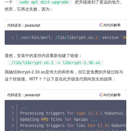
一个
把升级推到了更远的地方。
sudo apt dist-upgrade
然而，它再次失败，因为：
AI代码解释
代码语言：
javascript
/
usr
/
bin
/
perl
:
/
lib
/
libcrypt
.
so
.
1
:
 version `
XCR
显然，安装中的某些内容重新创建了链接：
/lib/libcrypt.so.1 -> libcrypt-2.30.so
我确信libcrypt-2.30.so是伟大的和所有，但它是免费的升级过程与
这个软链接。WTF？？以下是在此升级迭代期间发生的故障：
AI代码解释
代码语言：
javascript
...
Processing triggers 
for
cups
(
2.3
.1
-
9ubuntu1
.
1
)
Updating 
PPD
 files 
for
 hpcups 
...
Processing triggers 
for
 libc
-
bin
(
2.31
-
0ubuntu9