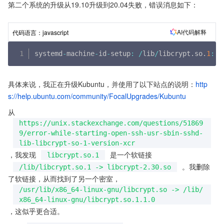
第二个系统的升级从19.10升级到20.04失败，错误消息如下：
AI代码解释
代码语言：
javascript
systemd
-
machine
-
id
-
setup
:
/
lib
/
libcrypt
.
so
.
1
:
 v
具体来说，我正在升级Kubuntu，并使用了以下站点的说明：
http
s://help.ubuntu.com/community/FocalUpgrades/Kubuntu
从
https://unix.stackexchange.com/questions/51869
9/error-while-starting-open-ssh-usr-sbin-sshd-
lib-libcrypt-so-1-version-xcr
，我发现
是一个软链接
libcrypt.so.1
。我删除
/lib/libcrypt.so.1 -> libcrypt-2.30.so
了软链接，从而找到了另一个密室，
/usr/lib/x86_64-linux-gnu/libcrypt.so -> /lib/
x86_64-linux-gnu/libcrypt.so.1.1.0
，这似乎更合适。