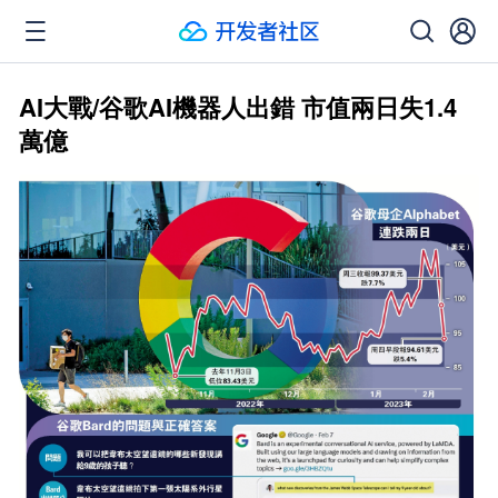
AI大戰/谷歌AI機器人出錯 市值兩日失1.4
萬億