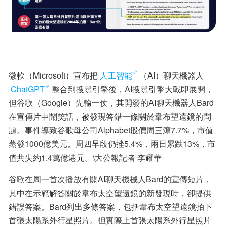
微軟（Microsoft）宣布把
人工智能
（AI）聊天機器人
ChatGPT
整合到搜尋引擎後，AI搜尋引擎大戰即展開，
但谷歌（Google）先輸一仗，其開發的AI聊天機器人Bard
在宣傳片中鬧笑話，被發現答錯一條關於韋布望遠鏡的問
題。事件導致谷歌母公司Alphabet股價周三瀉7.7%，市值
蒸發1000億美元。周四早段仍挫5.4%，兩日累跌13%，市
值共失約1.4萬億港元。\大公報記者 李耀華
谷歌在周一首次播放有關AI聊天機械人Bard的宣傳短片，
其中在示範解答關於韋布太空望遠鏡的新發現時，卻提供
錯誤答案。Bard列出多條答案，包括韋布太空望遠鏡拍下
首張太陽系外行星照片。但實際上首張太陽系外行星照片