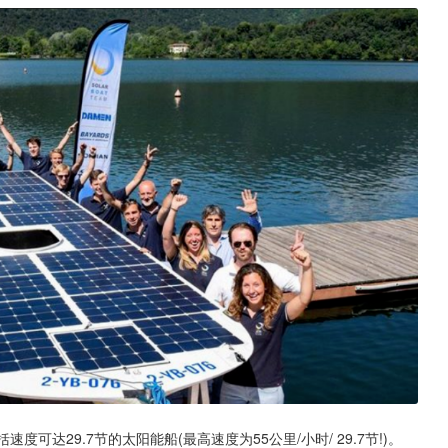
达29.7节的太阳能船(最高速度为55公里/小时/ 29.7节!)。