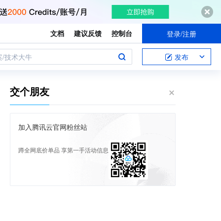
文档
建议反馈
控制台
登录/注册
案/技术大牛
发布
交个朋友
加入腾讯云官网粉丝站
蹲全网底价单品 享第一手活动信息