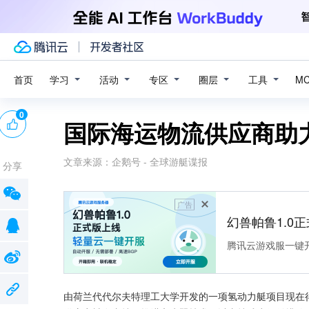
学习
活动
专区
圈层
工具
首页
M
0
国际海运物流供应商助
文章来源：
企鹅号 - 全球游艇谍报
分享
广告
幻兽帕鲁1.0
腾讯云游戏服一键
由荷兰代代尔夫特理工大学开发的一项氢动力艇项目现在得到了