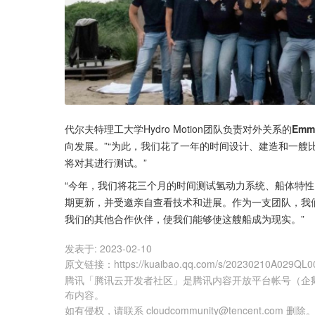
代尔夫特理工大学Hydro Motion团队负责对外关系的
Emma
向发展。”“为此，我们花了一年的时间设计、建造和一艘
将对其进行测试。”
“今年，我们将花三个月的时间测试氢动力系统、船体特
期更新，并受邀亲自查看技术和进展。作为一支团队，我们这样
我们的其他合作伙伴，使我们能够使这艘船成为现实。”
发表于:
2023-02-10
原文链接
：
https://kuaibao.qq.com/s/20230210A029QL0
腾讯「腾讯云开发者社区」是腾讯内容开放平台帐号（企
布内容。
如有侵权，请联系 cloudcommunity@tencent.com 删除