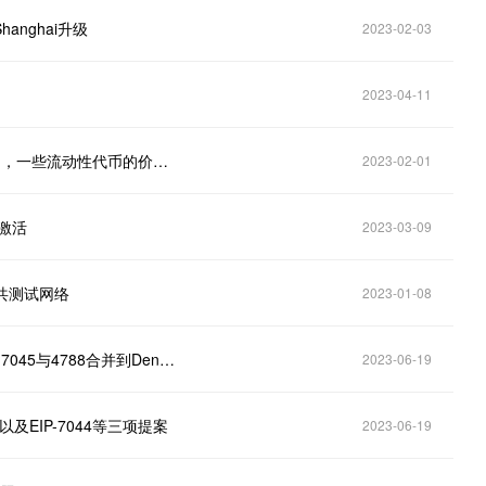
anghai升级
2023-02-03
2023-04-11
资讯：以太坊质押提款测试网“Zhejiang”将于周三启动，一些流动性代币的价格出现波动
2023-02-01
网激活
2023-03-09
共测试网络
2023-01-08
第111次以太坊ACDC会议：未来几周拟将EIP-7044、7045与4788合并到Deneb规范中
2023-06-19
及EIP-7044等三项提案
2023-06-19