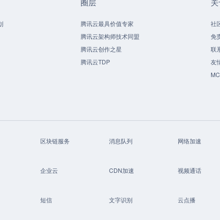
圈层
关
划
腾讯云最具价值专家
社
腾讯云架构师技术同盟
免
腾讯云创作之星
联
腾讯云TDP
友
M
区块链服务
消息队列
网络加速
企业云
CDN加速
视频通话
短信
文字识别
云点播