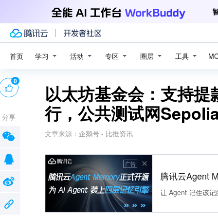
学习
活动
专区
圈层
工具
首页
M
0
以太坊基金会：支持提款的
行，公共测试网Sepoli
分享
文章来源：
企鹅号 - 比推资讯
广告
腾讯云Agent 
让 Agent 记