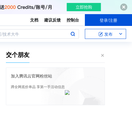
文档
建议反馈
控制台
登录/注册
案/技术大牛
发布
交个朋友
加入腾讯云官网粉丝站
蹲全网底价单品 享第一手活动信息