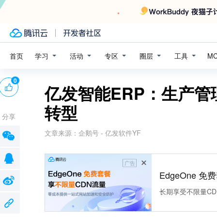
学习
活动
专区
圈层
工具
首页
M
0
亿发智能ERP：生产
转型
分享
文章来源：
企鹅号 - 亿发软件YF
广告
EdgeOne 
长期享受不限量CD