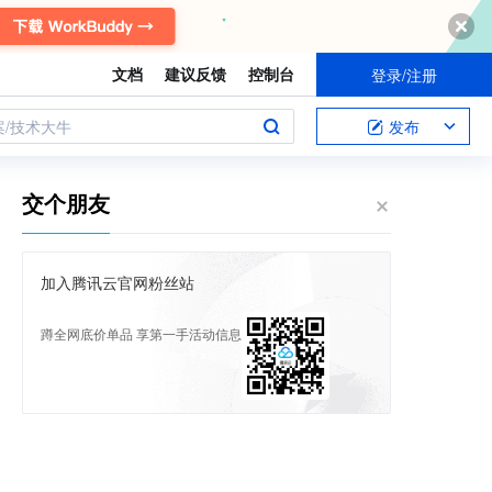
文档
建议反馈
控制台
登录/注册
案/技术大牛
发布
交个朋友
加入腾讯云官网粉丝站
蹲全网底价单品 享第一手活动信息