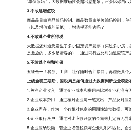
“单位编码 ”，大数据准确性会超出您想象，它会比你自
3.不敢逃增值税
商品品目由商品编码控制、商品数量由单位编码控制，单
（以及增值税的留抵），增值税还能逃吗？
4.不敢逃企业所得税
大数据还知道您发生了多少固定资产发票（买过多少房，
是差旅的，多少是请客的），通过同行业比对知道应该产
5.不敢逃个税和社保
五证合一！税务、工商、社保随时合并接口，再虚做几个
上线金税三期后，国税局是如何通过大数据判断企业税款
1.关注企业收入，通过企业成本和费用来比对企业利润有
2.企业成本费用，通过核对企业每一笔支出、产品及对应
3.企业库存，作为一个有相对稳定的周期性波动数据。可
4.企业银行账户，通过对比应收账款的金额来判定有无异
5.企业应纳税额，若企业增值税额与企业毛利不匹配、