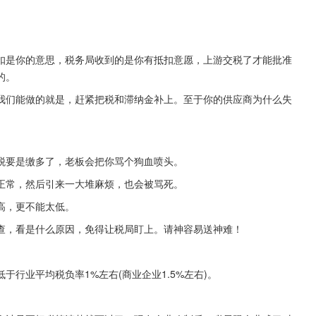
扣是你的意思，税务局收到的是你有抵扣意愿，上游交税了才能批准
的。
我们能做的就是，赶紧把税和滞纳金补上。至于你的供应商为什么失
。
税要是缴多了，老板会把你骂个狗血喷头。
正常，然后引来一大堆麻烦，也会被骂死。
高，更不能太低。
查，看是什么原因，免得让税局盯上。请神容易送神难！
行业平均税负率1%左右(商业企业1.5%左右)。