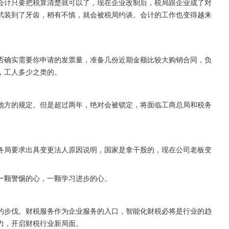
会计只要把税算清楚就可以了，现在企业改制后，税局跟企业成了对
武装到了牙齿，稍有不慎，就会被税局约谈。会计的工作也变得越来
否确实需要你申请的发票量，准备几份近期金额比较大购销合同，负
，工人多少之类的。
地方的规定。但是超过两年，绝对会被锁定，将面临工商总局和税务
务局要求出具变更法人原因说明，国家是拿干股的，现在公司老板变
一颗警惕的心，一颗学习进步的心。
的步伐。财税服务作为企业服务的入口，智能化财税必将是行业的趋
力，开启财税行业新局面。