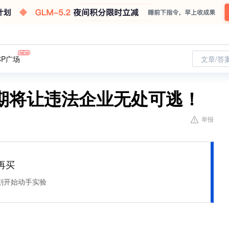
CP广场
文章/答
期将让违法企业无处可逃！
举报
再买
刻开始动手实验