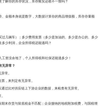
己更了解你的库存状况，库存账实还敢不一致吗？
价、金额本身就是数字，大数据计算你的商品增值额，库存存量额
买过几辆车）；多少费用发票（多少是加油的、多少是办公的、多少
生多少利润，企业所得税还能逃吗？
人工资没余地了，个人所得税和社保还能逃多少！
有无异常？
无异常。
发票，来判定有无异常。
以通过比对供应链上下游企业的数据，来检查有无异常。
常。
企业期末存货与留底税金不匹配；企业缴纳的地税附加税费，与国税增