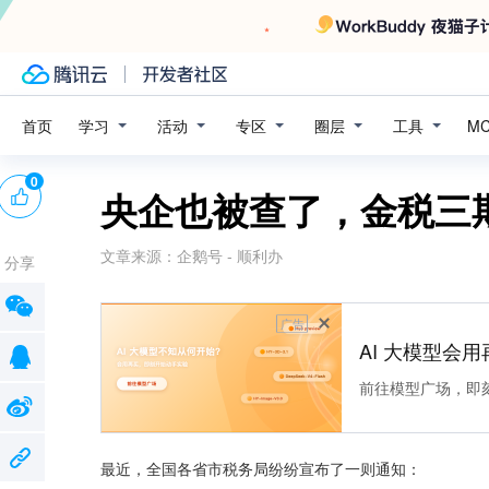
学习
活动
专区
圈层
工具
首页
M
0
央企也被查了，金税三
文章来源：
企鹅号 - 顺利办
分享
广告
AI 大模型会用
前往模型广场，即
最近，全国各省市税务局纷纷宣布了一则通知：