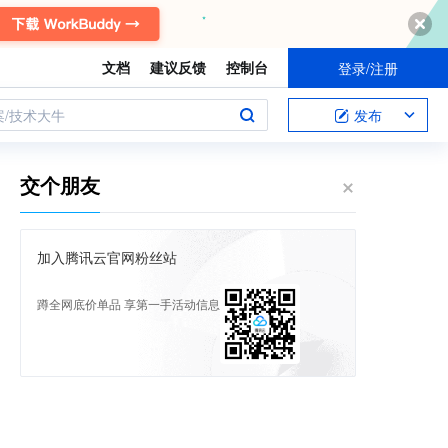
文档
建议反馈
控制台
登录/注册
案/技术大牛
发布
交个朋友
加入腾讯云官网粉丝站
蹲全网底价单品 享第一手活动信息