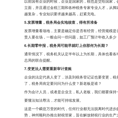
以前国有企业的时候，企业是国家的，税也是交给国家，
立面，并且通过金税三期和各种税务专家专业人才，从脚
越复杂，专业知识要求越来越高，赶紧充电。
5.发票增量，税务局会实地核查，得有所准备
发票增量看场地，主要是确定你是否有经营，经营规模是
责人要在场，一般会问一些问题，如工厂预计年收入多少
6.长期零申报，税务局可能早就盯上你那何为长期？
通常情况下，税务机关认定半年以上为长期，具体也看各
总局的联合提醒。
7.变更法人需要重新审计查账
企业的法定代表人变了，涉及到税务登记证也要变更，税
了，税务局肯定要问问为什么变？新老板是谁？
作为会计人员，或者是企业主，私人老板，我们都要保持
要懂法知法尊法，才能可持续发展。
这是一个瞬息万变的时代，任何行业都无法脱离时代进步
势，神州顺利办推出财税管家，旨在解放财税行业的生产