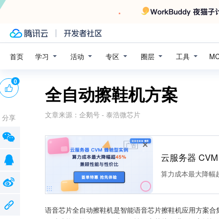
学习
活动
专区
圈层
工具
首页
M
0
全自动擦鞋机方案
文章来源：
企鹅号 - 泰浩微芯片
分享
广告
云服务器 CV
算力成本最大降幅超
语音芯片全自动擦鞋机是智能语音芯片擦鞋机应用方案合