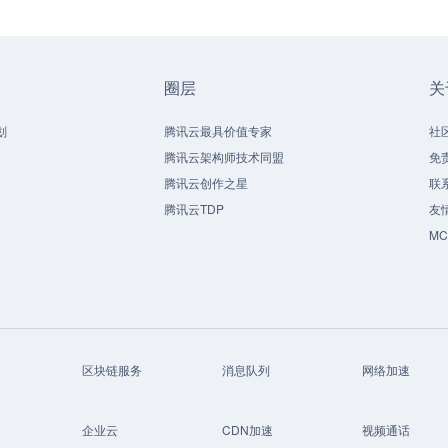
圈层
关
划
腾讯云最具价值专家
社
腾讯云架构师技术同盟
免
腾讯云创作之星
联
腾讯云TDP
友
M
区块链服务
消息队列
网络加速
企业云
CDN加速
视频通话