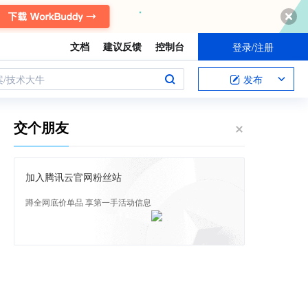
文档
建议反馈
控制台
登录/注册
案/技术大牛
发布
交个朋友
加入腾讯云官网粉丝站
蹲全网底价单品 享第一手活动信息