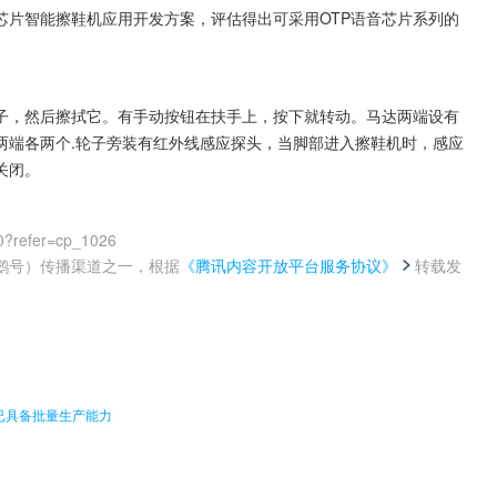
芯片智能擦鞋机应用开发方案，评估得出可采用OTP语音芯片系列的
子，然后擦拭它。有手动按钮在扶手上，按下就转动。马达两端设有
两端各两个.轮子旁装有红外线感应探头，当脚部进入擦鞋机时，感应
关闭。
0?refer=cp_1026
鹅号）传播渠道之一，根据
《腾讯内容开放平台服务协议》
转载发
。
司已具备批量生产能力