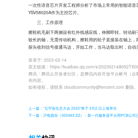
一次性语音芯片开发工程师分析了市场上常用的智能语音
YSV58020A作为主控芯片。
　　三、工作原理
擦鞋机毛刷下两侧设有红外线感应线，伸脚即转。转动刷
较长的轴，无需传动机构，擦鞋用的轮子直接装在轴上，
探头收到信号接通马达，开始工作，当马达取出时，自动
发表于:
2023-02-14
原文链接
：
https://kuaibao.qq.com/s/20230214A052TX0
腾讯「腾讯云开发者社区」是腾讯内容开放平台帐号（企
布内容。
如有侵权，请联系 cloudcommunity@tencent.com 删除
上一篇：“元宇宙生态大会 2023”将于 3月2 日上海举办
下一篇：沪电股份（002463.SZ）：新一代服务器平台用PCB公
相关
快讯