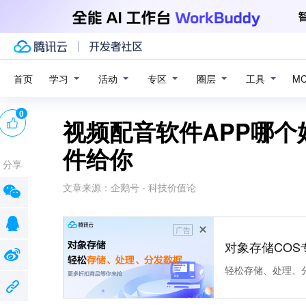
学习
活动
专区
圈层
工具
首页
M
0
视频配音软件APP哪
件给你
分享
文章来源：
企鹅号 - 科技价值论
广告
对象存储COS
轻松存储、处理、