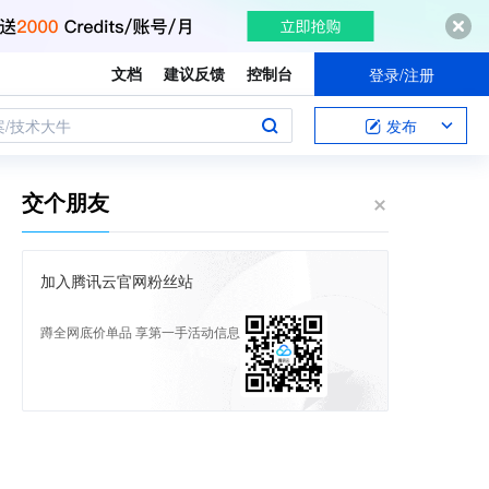
文档
建议反馈
控制台
登录/注册
案/技术大牛
发布
交个朋友
加入腾讯云官网粉丝站
蹲全网底价单品 享第一手活动信息