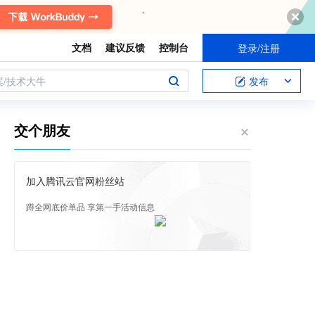
文档
建议反馈
控制台
登录/注册
案/技术大牛
发布
交个朋友
加入腾讯云官网粉丝站
蹲全网底价单品 享第一手活动信息