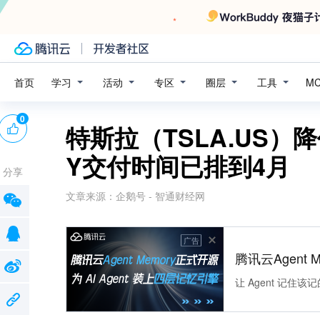
学习
活动
专区
圈层
工具
首页
M
0
特斯拉（TSLA.US）降
Y交付时间已排到4月
分享
文章来源：
企鹅号 - 智通财经网
广告
腾讯云Agent 
让 Agent 记