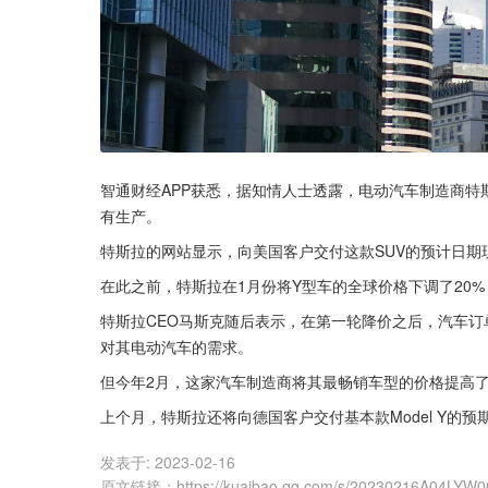
智通财经APP获悉，据知情人士透露，电动汽车制造商特斯拉(
有生产。
特斯拉的网站显示，向美国客户交付这款SUV的预计日期现在是
在此之前，特斯拉在1月份将Y型车的全球价格下调了20%，从
特斯拉CEO马斯克随后表示，在第一轮降价之后，汽车订
对其电动汽车的需求。
但今年2月，这家汽车制造商将其最畅销车型的价格提高了1
上个月，特斯拉还将向德国客户交付基本款Model Y的预
发表于:
2023-02-16
原文链接
：
https://kuaibao.qq.com/s/20230216A04LYW0