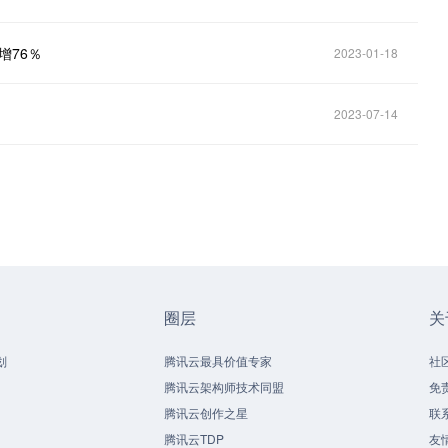
增76％
2023-01-18
2023-07-14
圈层
关
划
腾讯云最具价值专家
社
腾讯云架构师技术同盟
免
腾讯云创作之星
联
腾讯云TDP
友