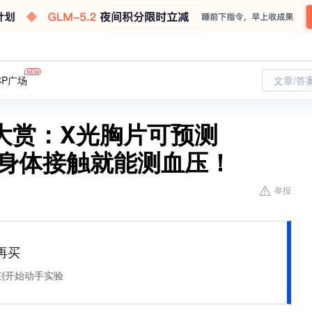
CP广场
文章/答
大赏：X光胸片可预测
零身体接触就能测血压！
举报
再买
刻开始动手实验