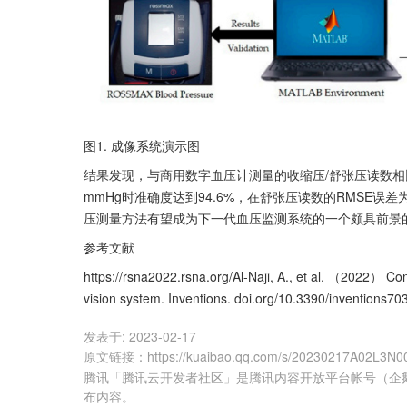
图1. 成像系统演示图
结果发现，与商用数字血压计测量的收缩压/舒张压读数相比
mmHg时准确度达到94.6%，在舒张压读数的RMSE误差
压测量方法有望成为下一代血压监测系统的一个颇具前景
​参考文献
​https://rsna2022.rsna.org/Al-Naji, A., et al. （2022） C
vision system. Inventions. doi.org/10.3390/inventions70
发表于:
2023-02-17
原文链接
：
https://kuaibao.qq.com/s/20230217A02L3N0
腾讯「腾讯云开发者社区」是腾讯内容开放平台帐号（企
布内容。