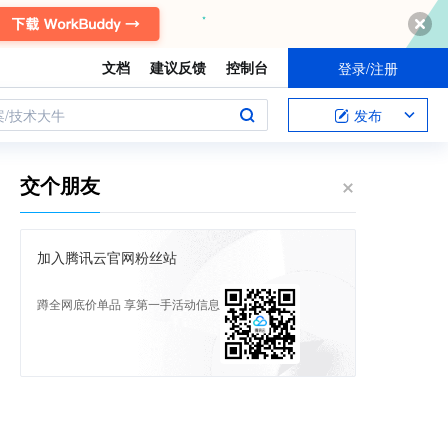
文档
建议反馈
控制台
登录/注册
案/技术大牛
发布
交个朋友
加入腾讯云官网粉丝站
蹲全网底价单品 享第一手活动信息