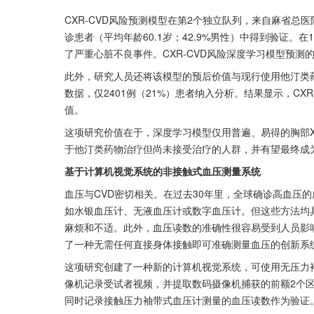
CXR-CVD风险预测模型在第2个独立队列，来自麻省总
诊患者（平均年龄60.1岁；42.9%男性）中得到验证。在1
了严重心脏不良事件。CXR-CVD风险深度学习模型预
此外，研究人员还将该模型的预后价值与现行使用他汀类
数据，仅2401例（21%）患者纳入分析。结果显示，C
值。
这项研究价值在于，深度学习模型仅用普遍、易得的胸部X
于他汀类药物治疗但尚未接受治疗的人群，并有望最终成
基于计算机视觉系统的非接触式血压测量系统
血压与CVD密切相关。在过去30年里，全球确诊高血压的
如水银血压计、无液血压计或数字血压计。但这些方法均
麻烦和不适。此外，血压读数的准确性很容易受到人员影
了一种无需任何直接身体接触即可准确测量血压的创新系统，研
这项研究创建了一种新的计算机视觉系统，可使用无压力
像机记录受试者视频，并提取数码摄像机捕获的前额2个
同时记录接触压力袖带式血压计测量的血压读数作为验证