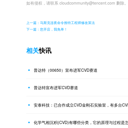
如有侵权，请联系 cloudcommunity@tencent.com 删除
上一篇：马斯克连夜命令推特工程师修改算法
下一篇：您开店，我免单！
相关
快讯
普达特（00650）宣布进军CVD赛道
普达特宣布进军CVD赛道
安泰科技：已合作成立CVD金刚石实验室，有多台C
化学气相沉积(CVD)有哪些分类，它的原理与过程是