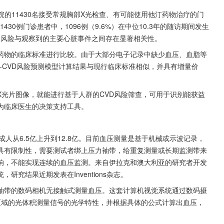
医院的11430名接受常规胸部X光检查、有可能使用他汀药物治疗的门
1430例门诊患者中，1096例（9.6%）在中位10.3年的随访期间发生
测的风险与观察到的主要心脏事件之间存在显著相关性。
药物的临床标准进行比较。由于大部分电子记录中缺少血压、血脂等
XR-CVD风险预测模型计算结果与现行临床标准相似，并具有增量价
光片图像，就能进行基于人群的CVD风险筛查，可用于识别能获益
为临床医生的决策支持工具。
成人从6.5亿上升到12.8亿。目前血压测量是基于机械或示波记录，
具有限制性，需要测试者绑上压力袖带，给重复测量或长期监测带来
响，不能实现连续的血压监测。来自伊拉克和澳大利亚的研究者开发
究结果近期发表在Inventions杂志。
袖带的数码相机无接触式测量血压。这套计算机视觉系统通过数码摄
区域的光体积测量信号的光学特性，并根据具体的公式计算出血压，
。