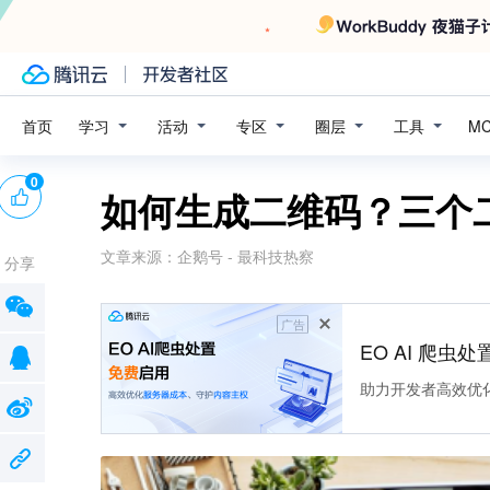
学习
活动
专区
圈层
工具
首页
M
0
如何生成二维码？三个
文章来源：
企鹅号 - 最科技热察
分享
广告
EO AI 爬虫
助力开发者高效优