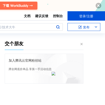
文档
建议反馈
控制台
登录/注册
案/技术大牛
发布
交个朋友
加入腾讯云官网粉丝站
蹲全网底价单品 享第一手活动信息