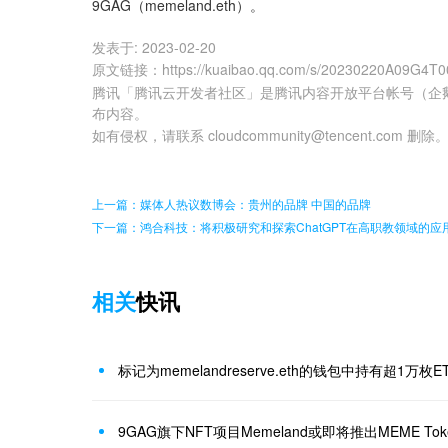
9GAG（memeland.eth）。
发表于:
2023-02-20
原文链接
：
https://kuaibao.qq.com/s/20230220A09G4T0
腾讯「腾讯云开发者社区」是腾讯内容开放平台帐号（企
布内容。
如有侵权，请联系 cloudcommunity@tencent.com 删除
上一篇：媒体人热议数博会：贵州的品牌 中国的品牌
下一篇：鸿合科技：将积极研究和探索ChatGPT在高职教领域的应
相关
快讯
标记为memelandreserve.eth的钱包中持有超1万枚E
9GAG旗下NFT项目Memeland或即将推出MEME Tok