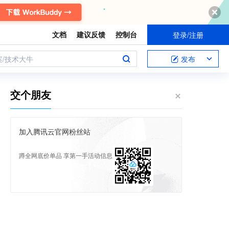
文档
建议反馈
控制台
登录/注册
案/技术大牛
发布
交个朋友
加入腾讯云官网粉丝站
蹲全网底价单品 享第一手活动信息