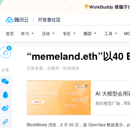
学习
活动
专区
圈层
工具
首页
M
0
“memeland.eth”以40 
文章来源：
企鹅号 - 区块律动
分享
广告
AI 大模型会用
前往模型广场，即
BlockBeats 消息，2 月 20 日，据 OpenSea 数据显示，