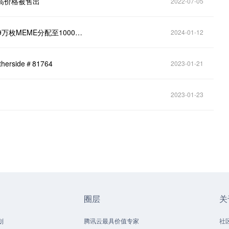
第二高价格被售出
2022-07-05
Memeland宣布即将发放FARMING奖励，某地址将6.9万枚MEME分配至1000个地址
2024-01-12
herside＃81764
2023-01-21
2023-01-23
圈层
关
划
腾讯云最具价值专家
社