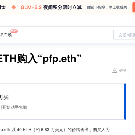
CP广场
文章/答
ETH购入“pfp.eth”
举报
再买
刻开始动手实验
pfp.eth 以 40 ETH（约 6.83 万美元）的价格售出，购买人为 