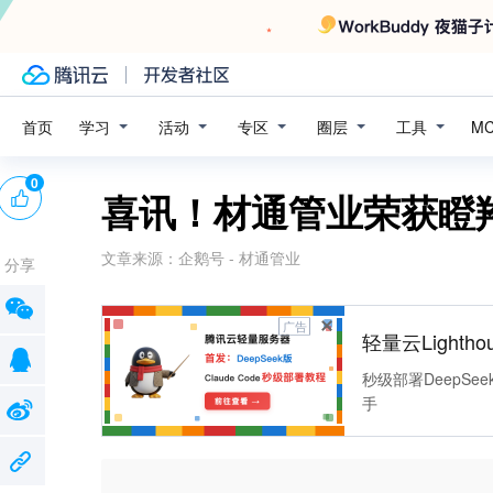
学习
活动
专区
圈层
工具
首页
M
0
喜讯！材通管业荣获瞪
文章来源：
企鹅号 - 材通管业
分享
广告
轻量云Lightho
秒级部署DeepSee
手