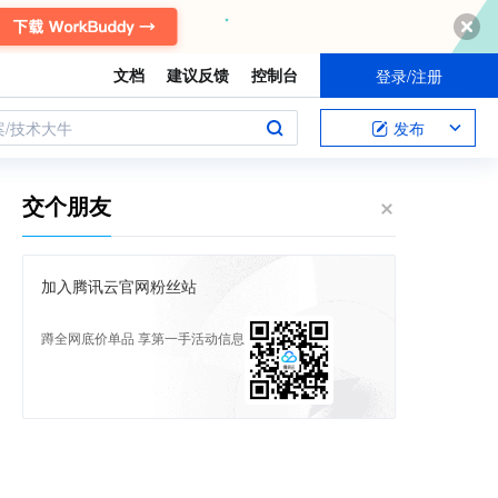
文档
建议反馈
控制台
登录/注册
案/技术大牛
发布
交个朋友
加入腾讯云官网粉丝站
蹲全网底价单品 享第一手活动信息