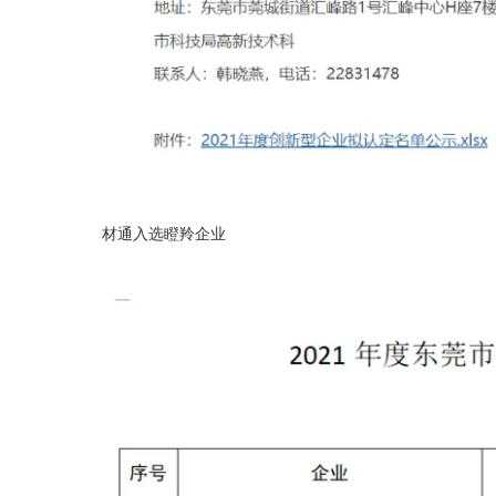
材通入选瞪羚企业