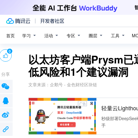
学习
活动
专区
圈层
工具
首页
M
0
以太坊客户端Prysm
低风险和1个建议漏洞
分享
文章来源：
企鹅号 - 金色财经区块链
广告
轻量云Lightho
秒级部署DeepSee
手