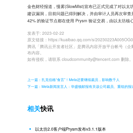
金色财经报道，慢雾(SlowMist)宣布已正式完成了对以太坊
建议漏洞，目前问题已得到解决，并由审计人员再次审查并
42% 的验证节点都在使用 Prysm 验证交易，由以太坊核心开发团
发表于:
2023-02-22
原文链接
：
https://kuaibao.qq.com/s/20230223A005OG
腾讯「腾讯云开发者社区」是腾讯内容开放平台帐号（企
布内容。
如有侵权，请联系 cloudcommunity@tencent.com 删除
上一篇：扎克伯格“食言”！Meta还要继续裁员，影响数千人
下一篇：Meta新闻发言人：华盛顿邮报有关该公司裁员、重组的报道
相关
快讯
以太坊2.0客户端Prysm发布v3.1.1版本