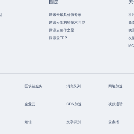
圈层
关
划
腾讯云最具价值专家
社
腾讯云架构师技术同盟
免
腾讯云创作之星
联
腾讯云TDP
友
M
区块链服务
消息队列
网络加速
企业云
CDN加速
视频通话
短信
文字识别
云点播