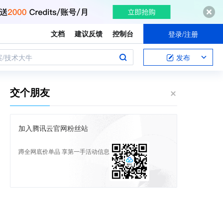
文档
建议反馈
控制台
登录/注册
案/技术大牛
发布
交个朋友
加入腾讯云官网粉丝站
蹲全网底价单品 享第一手活动信息