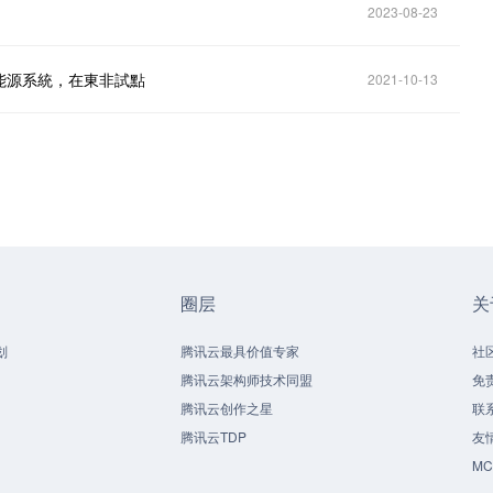
2023-08-23
式能源系統，在東非試點
2021-10-13
圈层
关
划
腾讯云最具价值专家
社
腾讯云架构师技术同盟
免
腾讯云创作之星
联
腾讯云TDP
友
M