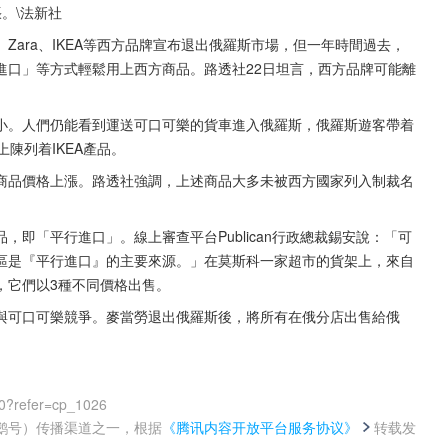
\法新社   
ara、IKEA等西方品牌宣布退出俄羅斯市場，但一年時間過去，
進口」等方式輕鬆用上西方商品。路透社22日坦言，西方品牌可能離
小。人們仍能看到運送可口可樂的貨車進入俄羅斯，俄羅斯遊客帶着
陳列着IKEA產品。
商品價格上漲。路透社強調，上述商品大多未被西方國家列入制裁名
即「平行進口」。線上審查平台Publican行政總裁錫安說：「可
區是『平行進口』的主要來源。」在莫斯科一家超市的貨架上，來自
，它們以3種不同價格出售。
與可口可樂競爭。麥當勞退出俄羅斯後，將所有在俄分店出售給俄
0?refer=cp_1026
鹅号）传播渠道之一，根据
《腾讯内容开放平台服务协议》
转载发