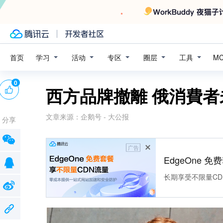
学习
活动
专区
圈层
工具
首页
M
0
西方品牌撤離 俄消費者
文章来源：
企鹅号 - 大公报
分享
广告
EdgeOne 
长期享受不限量CD