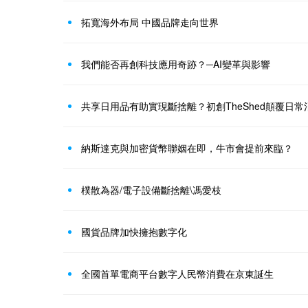
拓寬海外布局 中國品牌走向世界
我們能否再創科技應用奇跡？─AI變革與影響
共享日用品有助實現斷捨離？初創TheShed顛覆日常
納斯達克與加密貨幣聯姻在即，牛市會提前來臨？
樸散為器/電子設備斷捨離\馮愛枝
國貨品牌加快擁抱數字化
全國首單電商平台數字人民幣消費在京東誕生