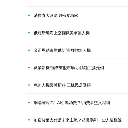
消費券大派送 煙火氣歸來
俄羅斯黑海上空攔截美軍無人機
金正恩結束對俄訪問 獲贈無人機
就業新機/瞄準東盟市場 小語種主播走俏
烏無人機襲莫斯科 三棟民居受損
網購智容易1 AI引導消費？/消費者墮入程網
加密貨幣支付是未來主流？趙長鵬和一些人這樣說