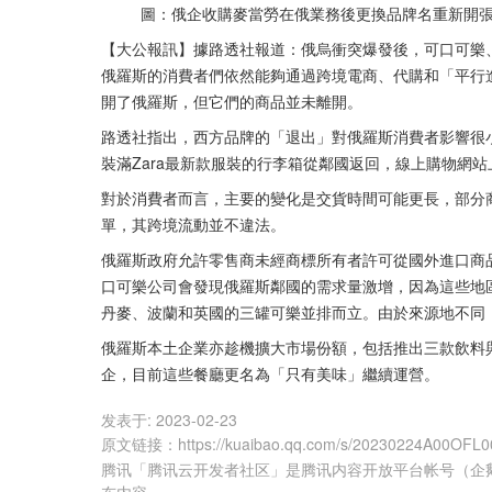
  　　圖：俄企收購麥當勞在俄業務後更換品牌名重新開張。
【大公報訊】據路透社報道：俄烏衝突爆發後，可口可樂、Z
俄羅斯的消費者們依然能夠通過跨境電商、代購和「平行
開了俄羅斯，但它們的商品並未離開。
路透社指出，西方品牌的「退出」對俄羅斯消費者影響很
裝滿Zara最新款服裝的行李箱從鄰國返回，線上購物網站上
對於消費者而言，主要的變化是交貨時間可能更長，部分
單，其跨境流動並不違法。
俄羅斯政府允許零售商未經商標所有者許可從國外進口商品，
口可樂公司會發現俄羅斯鄰國的需求量激增，因為這些地
丹麥、波蘭和英國的三罐可樂並排而立。由於來源地不同
俄羅斯本土企業亦趁機擴大市場份額，包括推出三款飲料
企，目前這些餐廳更名為「只有美味」繼續運營。
发表于:
2023-02-23
原文链接
：
https://kuaibao.qq.com/s/20230224A00OFL0
腾讯「腾讯云开发者社区」是腾讯内容开放平台帐号（企
布内容。