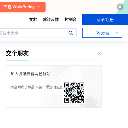
文档
建议反馈
控制台
登录/注册
案/技术大牛
发布
交个朋友
加入腾讯云官网粉丝站
蹲全网底价单品 享第一手活动信息