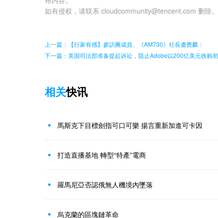
如有侵权，请联系 cloudcommunity@tencent.com 删除
上一篇：【行家有感】參訪團成員、《AM730》社長盧覺麟：
下一篇：美国司法部准备提起诉讼，阻止Adobe以200亿美元收购初创
相关
快讯
馬斯克下目標劍指可口可樂 揚言重新加進可卡因
打造直播基地 轉型“特產”電商
羅馬尼亞否認俄無人機境內墜落
烏克蘭的區塊鏈革命