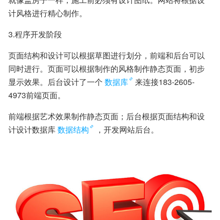
计风格进行精心制作。
3.程序开发阶段
页面结构和设计可以根据草图进行划分，前端和后台可以
同时进行。页面可以根据制作的风格制作静态页面，初步
显示效果。后台设计了一个
数据库
来连接183-2605-
4973前端页面。
前端根据艺术效果制作静态页面；后台根据页面结构和设
计设计数据库
数据结构
，开发网站后台。