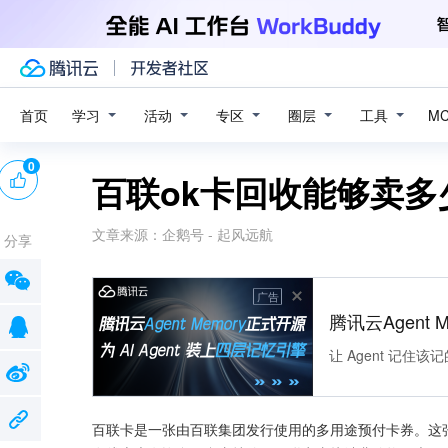
学习
活动
专区
圈层
工具
首页
M
0
百联ok卡回收能够卖多
文章来源：
企鹅号 - 起风远航
分享
广告
腾讯云Agent 
让 Agent 记
百联卡是一张由百联集团发行使用的多用途预付卡券。这