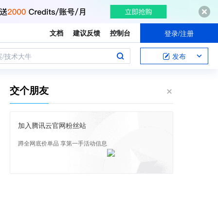
文档
建议反馈
控制台
登录/注册
案/技术大牛
发布
交个朋友
加入腾讯云官网粉丝站
蹲全网底价单品 享第一手活动信息