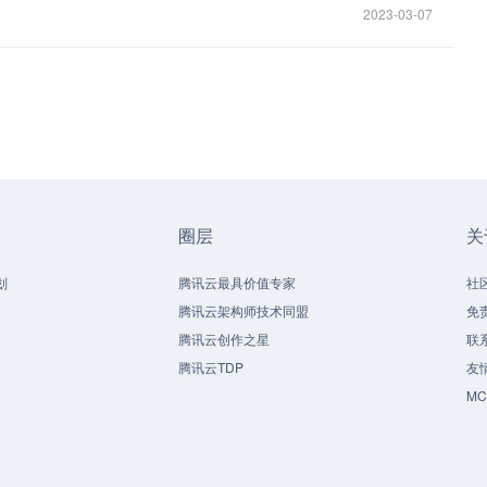
2023-03-07
圈层
关
划
腾讯云最具价值专家
社
腾讯云架构师技术同盟
免
腾讯云创作之星
联
腾讯云TDP
友
M