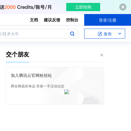
文档
建议反馈
控制台
登录/注册
案/技术大牛
发布
交个朋友
加入腾讯云官网粉丝站
蹲全网底价单品 享第一手活动信息