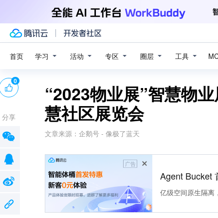
学习
活动
专区
圈层
工具
首页
M
0
“2023物业展”智慧物
慧社区展览会
分享
文章来源：
企鹅号 - 像极了蓝天
广告
Agent Buck
亿级空间原生隔离