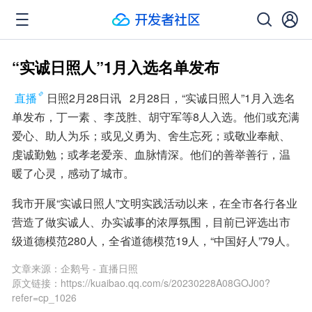
“实诚日照人”1月入选名单发布
直播
日照2月28日讯   2月28日，“实诚日照人”1月入选名
单发布，丁一素 、李茂胜、胡守军等8人入选。他们或充满
爱心、助人为乐；或见义勇为、舍生忘死；或敬业奉献、
虔诚勤勉；或孝老爱亲、血脉情深。他们的善举善行，温
暖了心灵，感动了城市。
我市开展“实诚日照人”文明实践活动以来，在全市各行各业
营造了做实诚人、办实诚事的浓厚氛围，目前已评选出市
级道德模范280人，全省道德模范19人，“中国好人”79人。
文章来源：
企鹅号 - 直播日照
原文链接：
https://kuaibao.qq.com/s/20230228A08GOJ00?
refer=cp_1026