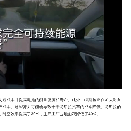
制造成本并提高电池的能量密度和寿命。此外，特斯拉正在加大对自
低成本。这些努力可能会导致未来特斯拉汽车的成本降低。特斯拉的
，时空效率提高了30%，生产工厂占地面积降低了40%。