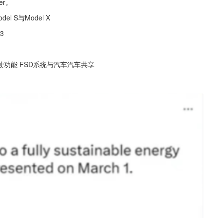
er。
S与Model X
3
功能 FSD系统与汽车汽车共享