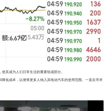
，使其成为人们日常生活的重要组成部分。
和降低成本，以便将更多人纳入其电动汽车的使用范围。一直在寻求