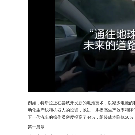
例如，特斯拉正在尝试开发新的电池技术，以减少电池的
动化生产线和机器人的投资，以进一步提高生产效率和降
下一代汽车的操作员密度提高了44%，组装成本降低50%
第一篇章