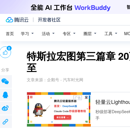
学习
活动
专区
圈层
工具
首页
M
0
特斯拉宏图第三篇章 20
至
分享
文章来源：
企鹅号 - 汽车时光网
广告
轻量云Lightho
秒级部署DeepSee
手