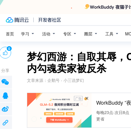
学习
活动
专区
圈层
工具
首页
M
0
梦幻西游：自取其辱，
内勾魂卖家被反杀
分享
文章来源：
企鹅号 - 小三说梦幻
广告
WorkBuddy
每晚23点-次日8点
更省