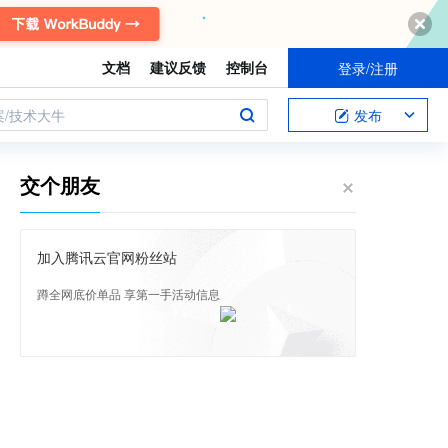
文档
建议反馈
控制台
登录/注册
案/技术大牛
发布
交个朋友
加入腾讯云官网粉丝站
蹲全网底价单品 享第一手活动信息