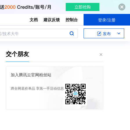
文档
建议反馈
控制台
登录/注册
案/技术大牛
发布
交个朋友
加入腾讯云官网粉丝站
蹲全网底价单品 享第一手活动信息