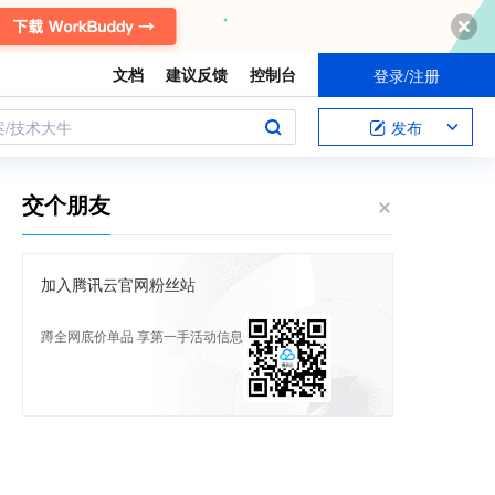
文档
建议反馈
控制台
登录/注册
案/技术大牛
发布
交个朋友
加入腾讯云官网粉丝站
蹲全网底价单品 享第一手活动信息