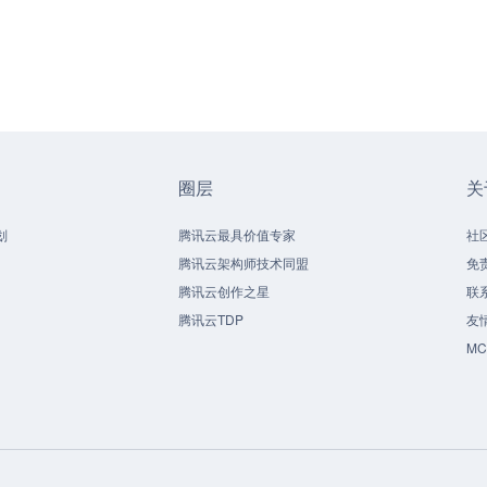
圈层
关
划
腾讯云最具价值专家
社
腾讯云架构师技术同盟
免
腾讯云创作之星
联
腾讯云TDP
友
M