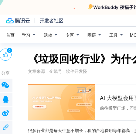
学习
活动
专区
圈层
工具
首页
M
0
《垃圾回收行业》为什
文章来源：
企鹅号 - 软件开发怪
分享
广告
AI 大模型会用
前往模型广场，即
很多行业都是每天生意不增长，租的产地费用每年都高，