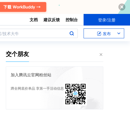
文档
建议反馈
控制台
登录/注册
案/技术大牛
发布
交个朋友
加入腾讯云官网粉丝站
蹲全网底价单品 享第一手活动信息