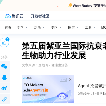
学习
活动
专区
圈层
工具
首页
M
0
第五届紫亚兰国际抗衰
生物助力行业发展
分享
文章来源：
企鹅号 - 健康生活荟
广告
Agent 托管就用
0元起步，让业务快速拥