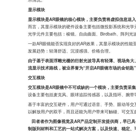
显示模块
显示模块是AR眼镜的核心模块，主要负责将虚拟信息送
而言，其显示模块的硬件设备主要包括微投影系统和光学元件等。
光学元件主要包括：棱镜、自由曲面、Birdbath、阵列
一款AR眼镜能否实现良好的AR效果，其显示模块的性能
发展趋势：轻薄舒适、沉浸感强、价格合理。
由于基于表面浮雕光栅的衍射光波导具有轻薄、视场角大
流显示技术路线，被业界誉为“开启AR眼镜市场的金钥匙
交互模块
交互模块是AR眼镜中不可或缺的一个模块，主要负责采
设备主要包括麦克风、眼球追踪传感器，以及指环、腕带
基于丰富的交互硬件，用户可通过语音、手势、眼动等交互
以解放用户的双手，而且还能为用户带来可触碰、可交互
   田者者作为图像视觉及AR产品定制开发提供商，早已具备B端和C端客户的量产交付经验，可以为客户提供AR产品从设计、
制版到材料和工艺的一站式解决方案，以及快速、稳定、