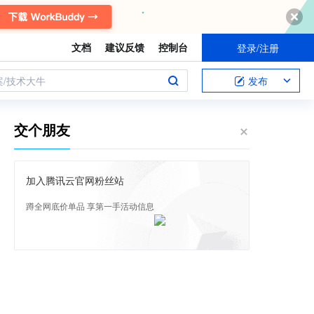
文档
建议反馈
控制台
登录/注册
案/技术大牛
发布
交个朋友
加入腾讯云官网粉丝站
蹲全网底价单品 享第一手活动信息