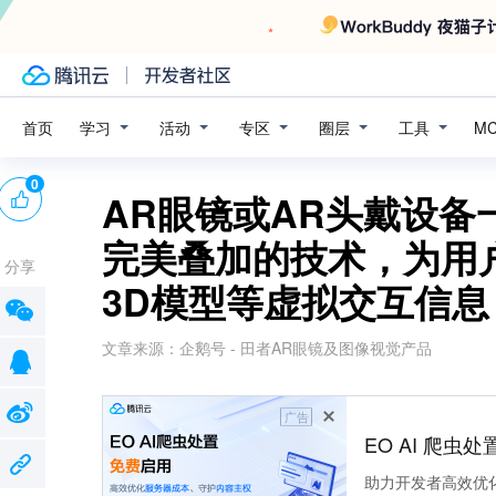
学习
活动
专区
圈层
工具
首页
M
0
AR眼镜或AR头戴设
完美叠加的技术，为用
分享
3D模型等虚拟交互信息
文章来源：
企鹅号 - 田者AR眼镜及图像视觉产品
广告
EO AI 爬虫
助力开发者高效优