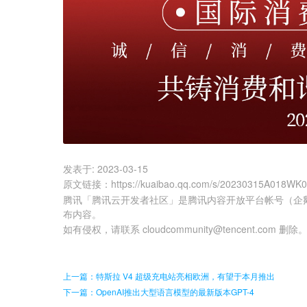
发表于:
2023-03-15
原文链接
：
https://kuaibao.qq.com/s/20230315A018WK
腾讯「腾讯云开发者社区」是腾讯内容开放平台帐号（企
布内容。
如有侵权，请联系 cloudcommunity@tencent.com 删除
上一篇：特斯拉 V4 超级充电站亮相欧洲，有望于本月推出
下一篇：OpenAI推出大型语言模型的最新版本GPT-4