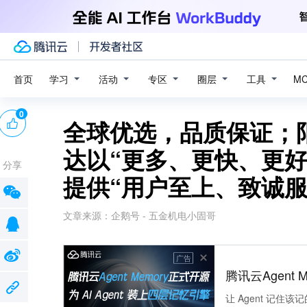
学习
活动
专区
圈层
工具
首页
M
0
全球优选，品质保证；
达以“更多、更快、更
分享
提供“用户至上、致诚服
文章来源：
企鹅号 - 五金机电小固哥
广告
腾讯云Agent 
让 Agent 记