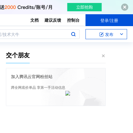
文档
建议反馈
控制台
登录/注册
案/技术大牛
发布
交个朋友
加入腾讯云官网粉丝站
蹲全网底价单品 享第一手活动信息