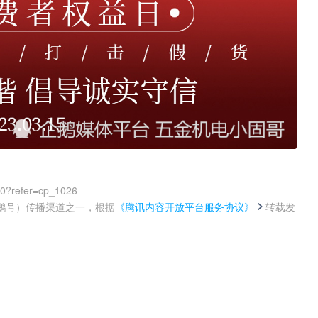
00?refer=cp_1026
鹅号）传播渠道之一，根据
《腾讯内容开放平台服务协议》
转载发
。