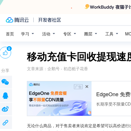
学习
活动
专区
圈层
工具
首页
M
0
移动充值卡回收提现速
文章来源：
企鹅号 - 初恋栀子花香
分享
广告
EdgeOne 
长期享受不限量CD
无论什么商品，对于售卖者来说肯定是希望可以高价进行