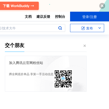
文档
建议反馈
控制台
登录/注册
案/技术大牛
发布
交个朋友
加入腾讯云官网粉丝站
蹲全网底价单品 享第一手活动信息