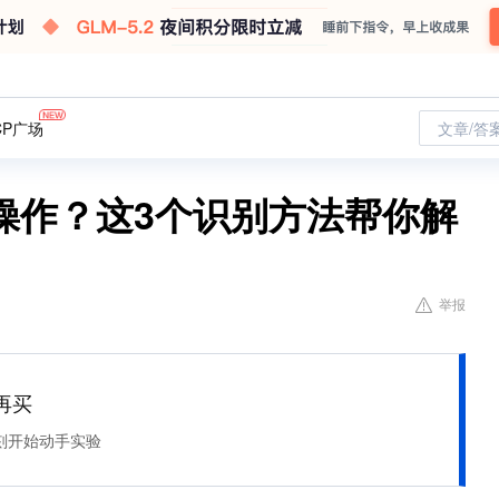
CP广场
文章/答
操作？这3个识别方法帮你解
举报
再买
刻开始动手实验