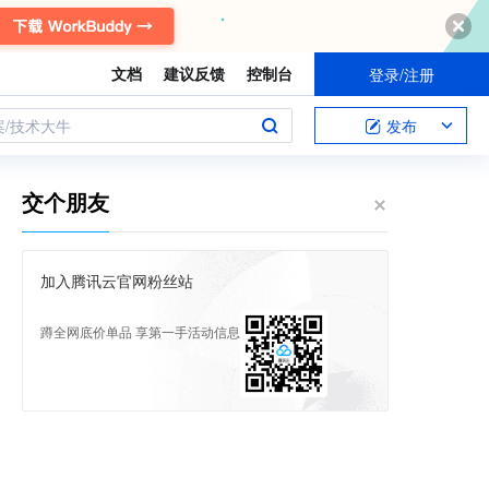
文档
建议反馈
控制台
登录/注册
案/技术大牛
发布
交个朋友
加入腾讯云官网粉丝站
蹲全网底价单品 享第一手活动信息